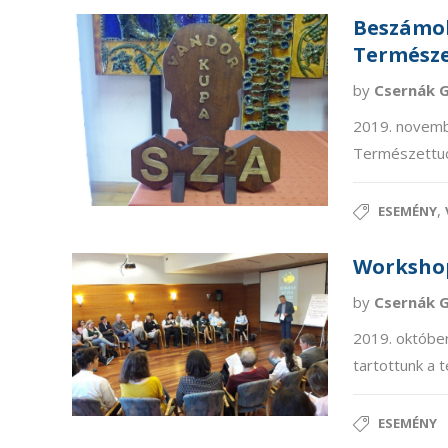
Beszámoló
Termész
by
Csernák 
2019. novemb
Természettu
,
ESEMÉNY
Workshop
by
Csernák 
2019. októbe
tartottunk a
ESEMÉNY