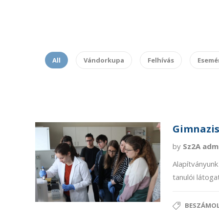
All
Vándorkupa
Felhívás
Esemé
Gimnazis
by
Sz2A adm
Alapítványunk
tanulói látoga
BESZÁMO