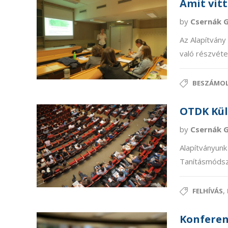
Amit vit
by
Csernák 
Az Alapítvány
való részvét
BESZÁMO
OTDK Kül
by
Csernák 
Alapítványunk 
Tanításmódsz
,
FELHÍVÁS
Konferenc