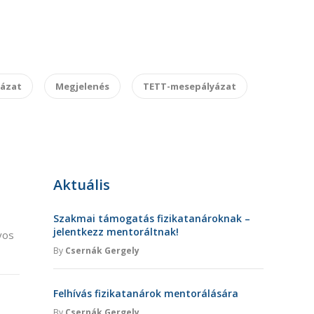
yázat
Megjelenés
TETT-mesepályázat
Aktuális
Szakmai támogatás fizikatanároknak –
jelentkezz mentoráltnak!
yos
By
Csernák Gergely
Felhívás fizikatanárok mentorálására
By
Csernák Gergely