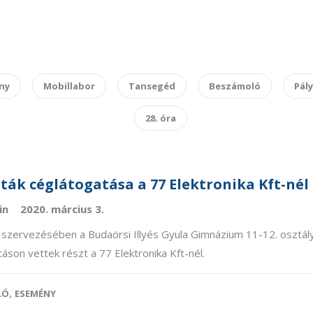
ny
Mobillabor
Tansegéd
Beszámoló
Pál
28. óra
ták céglátogatása a 77 Elektronika Kft-nél
in
2020. március 3.
 szervezésében a Budaörsi Illyés Gyula Gimnázium 11-12. osztál
táson vettek részt a 77 Elektronika Kft-nél.
,
LÓ
ESEMÉNY