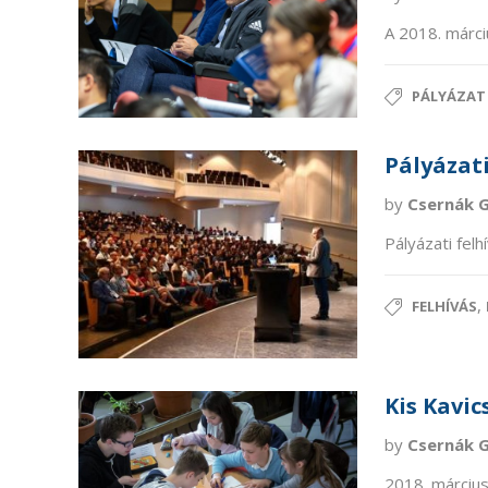
A 2018. márciu
PÁLYÁZAT
Pályázati
by
Csernák 
Pályázati fel
,
FELHÍVÁS
Kis Kavic
by
Csernák 
2018. március