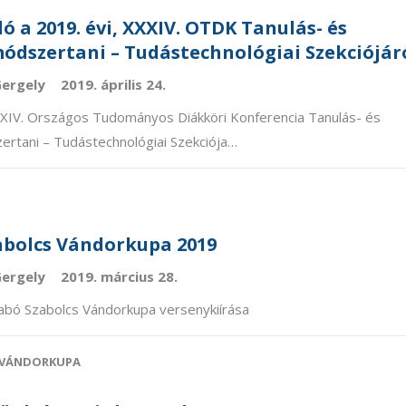
 a 2019. évi, XXXIV. OTDK Tanulás- és
ódszertani – Tudástechnológiai Szekciójár
Gergely
2019. április 24.
XXIV. Országos Tudományos Diákköri Konferencia Tanulás- és
rtani – Tudástechnológiai Szekciója…
abolcs Vándorkupa 2019
Gergely
2019. március 28.
abó Szabolcs Vándorkupa versenykiírása
VÁNDORKUPA