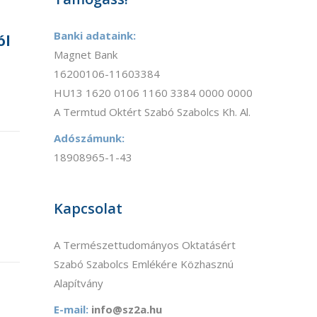
Banki adataink:
ól
Magnet Bank
16200106-11603384
HU13 1620 0106 1160 3384 0000 0000
A Termtud Oktért Szabó Szabolcs Kh. Al.
Adószámunk:
18908965-1-43
Kapcsolat
A Természettudományos Oktatásért
Szabó Szabolcs Emlékére Közhasznú
Alapítvány
E-mail:
info@sz2a.hu