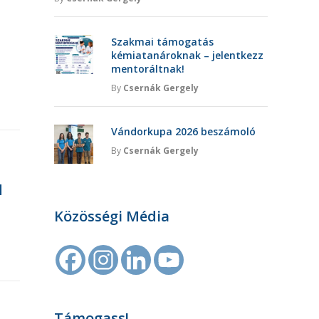
Szakmai támogatás
kémiatanároknak – jelentkezz
mentoráltnak!
By
Csernák Gergely
Vándorkupa 2026 beszámoló
By
Csernák Gergely
l
Közösségi Média
Támogass!