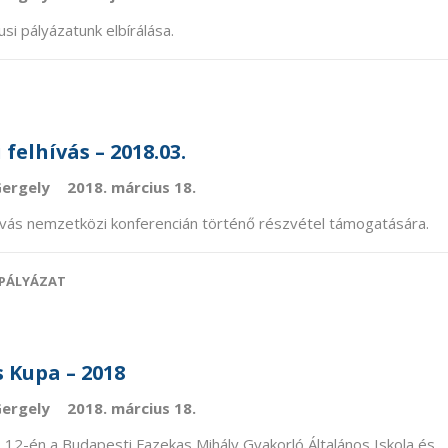
si pályázatunk elbírálása.
 felhívás – 2018.03.
Gergely
2018. március 18.
hívás nemzetközi konferencián történő részvétel támogatására.
PÁLYÁZAT
s Kupa – 2018
Gergely
2018. március 18.
 12-én a Budapesti Fazekas Mihály Gyakorló Általános Iskola és