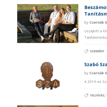
Beszámoló
Tanításm
by
Csernák 
Lezajlott a X
Tanításmódsze
ESEMÉNY
Szabó Sz
by
Csernák 
A 2019-es Sz
,
FELHÍVÁS