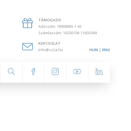
TÁMOGASS!
Adószám: 18908965-1-43
Számlaszám: 16200106-11603384
KAPCSOLAT
info@sz2a.hu
HUN
|
ENG