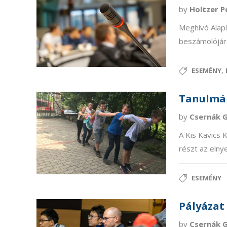
by
Holtzer 
Meghívó Alapí
beszámolójár
,
ESEMÉNY
Tanulmán
by
Csernák 
A Kis Kavics 
részt az elny
ESEMÉNY
Pályázat 
by
Csernák 