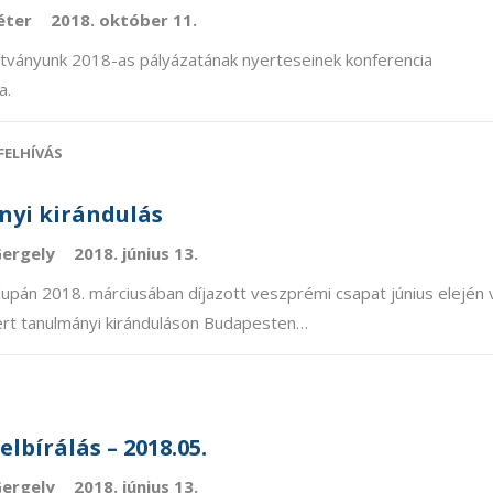
Péter
2018. október 11.
tványunk 2018-as pályázatának nyerteseinek konferencia
a.
FELHÍVÁS
yi kirándulás
Gergely
2018. június 13.
Kupán 2018. márciusában díjazott veszprémi csapat június elején 
ert tanulmányi kiránduláson Budapesten…
elbírálás – 2018.05.
Gergely
2018. június 13.