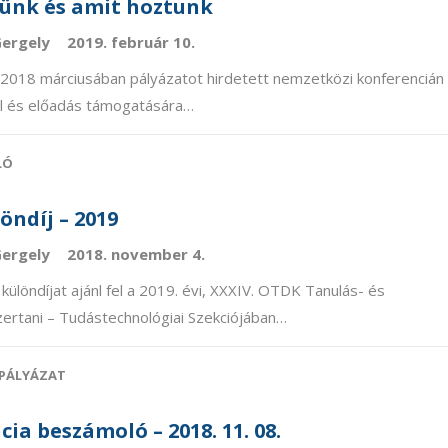
tünk és amit hoztunk
Gergely
2019. február 10.
 2018 márciusában pályázatot hirdetett nemzetközi konferencián
el és előadás támogatására…
LÓ
öndíj – 2019
Gergely
2018. november 4.
különdíjat ajánl fel a 2019. évi, XXXIV. OTDK Tanulás- és
ertani – Tudástechnológiai Szekciójában…
PÁLYÁZAT
ia beszámoló – 2018. 11. 08.