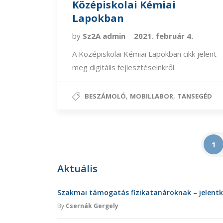
Középiskolai Kémiai
Lapokban
by
Sz2A admin
2021. február 4.
A Középiskolai Kémiai Lapokban cikk jelent
meg digitális fejlesztéseinkről.
,
,
BESZÁMOLÓ
MOBILLABOR
TANSEGÉD
1
Aktuális
Szakmai támogatás fizikatanároknak – jelent
By
Csernák Gergely