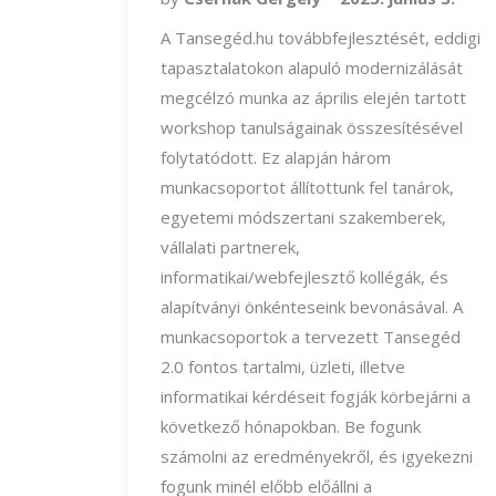
A Tansegéd.hu továbbfejlesztését, eddigi
tapasztalatokon alapuló modernizálását
megcélzó munka az április elején tartott
workshop tanulságainak összesítésével
folytatódott. Ez alapján három
munkacsoportot állítottunk fel tanárok,
egyetemi módszertani szakemberek,
vállalati partnerek,
informatikai/webfejlesztő kollégák, és
alapítványi önkénteseink bevonásával. A
munkacsoportok a tervezett Tansegéd
2.0 fontos tartalmi, üzleti, illetve
informatikai kérdéseit fogják körbejárni a
következő hónapokban. Be fogunk
számolni az eredményekről, és igyekezni
fogunk minél előbb előállni a