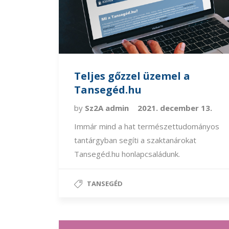
Teljes gőzzel üzemel a
Tansegéd.hu
by
Sz2A admin
2021. december 13.
Immár mind a hat természettudományos
tantárgyban segíti a szaktanárokat
Tansegéd.hu honlapcsaládunk.
TANSEGÉD