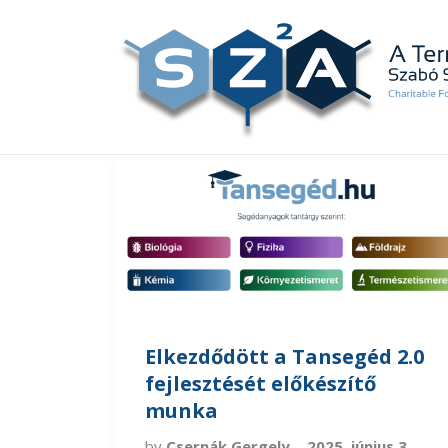
Elkezdődött a Tansegéd 2.0
fejlesztését előkészítő
munka
by
Csernák Gergely
2025. június 3.