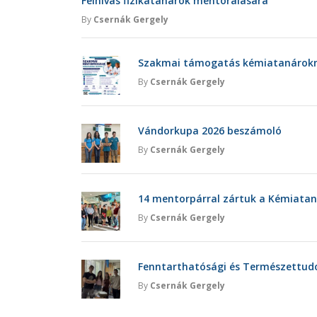
Felhívás fizikatanárok mentorálására
By
Csernák Gergely
Szakmai támogatás kémiatanárokna
By
Csernák Gergely
Vándorkupa 2026 beszámoló
By
Csernák Gergely
14 mentorpárral zártuk a Kémiatan
By
Csernák Gergely
Fenntarthatósági és Természettu
By
Csernák Gergely