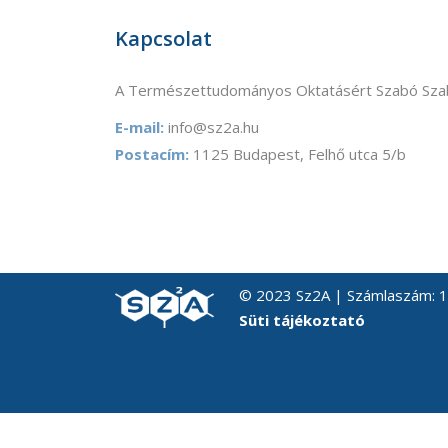
Kapcsolat
A Természettudományos Oktatásért Szabó Szab
E-mail:
info@sz2a.hu
Postacím:
1125 Budapest, Felhő utca 5/b
© 2023 Sz2A | Számlaszám:
Süti tájékoztató