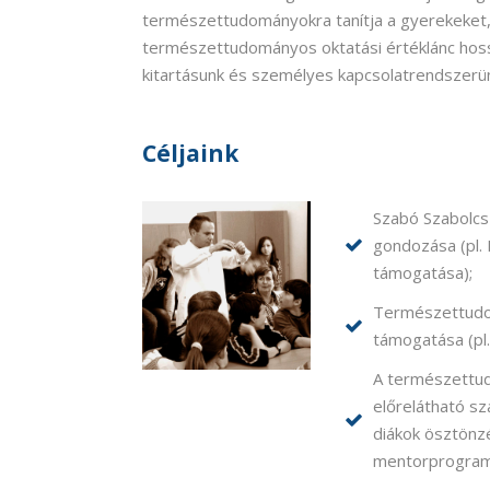
természettudományokra tanítja a gyerekeket, 
természettudományos oktatási értéklánc hoss
kitartásunk és személyes kapcsolatrendszerü
Céljaink
Szabó Szabolcs
gondozása (pl.
támogatása);
Természettudo
támogatása (pl.
A természettud
előrelátható s
diákok ösztönzé
mentorprogram,