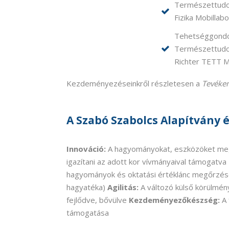
Természettudom
Fizika Mobillabo
Tehetséggondoz
Természettudo
Richter TETT M
Kezdeményezéseinkről részletesen a
Tevéke
A Szabó Szabolcs Alapítvány 
Innováció:
A hagyományokat, eszközöket meg
igazítani az adott kor vívmányaival támogatva
hagyományok és oktatási értéklánc megőrzése
hagyatéka)
Agilitás:
A változó külső körülmén
fejlődve, bővülve
Kezdeményezőkészség:
A 
támogatása