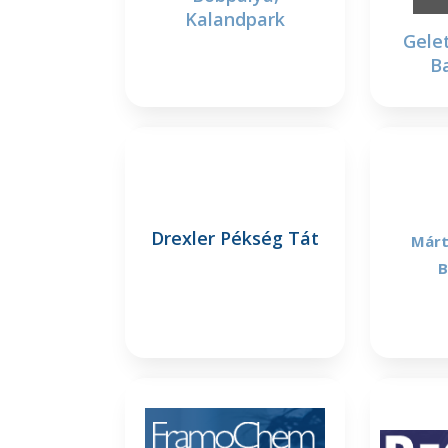
Kalandpark
Gele
Ba
Drexler Pékség Tát
Márt
B