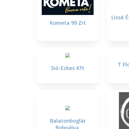
Lissé 
Kometa 99 Zrt
T Fl
Sió-Eckes Kft
Balatonboglár
Bobpálya,