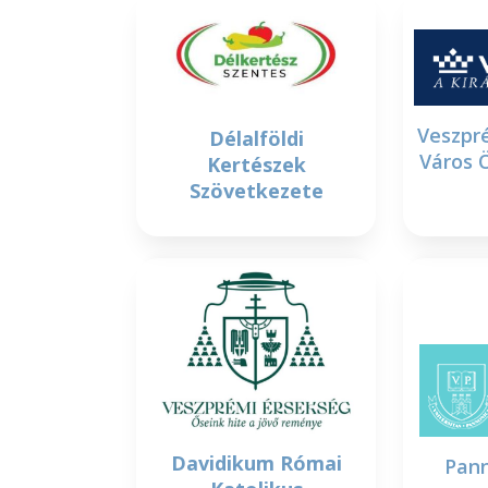
Veszpr
Délalföldi
Város 
Kertészek
Szövetkezete
Davidikum Római
Pan