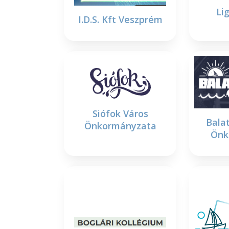
Li
I.D.S. Kft Veszprém
Siófok Város
Balat
Önkormányzata
Önk