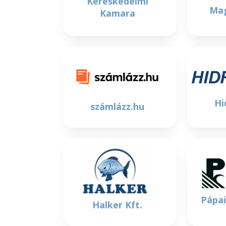
Kereskedelmi
Ma
Kamara
Hi
számlázz.hu
Pápai
Halker Kft.