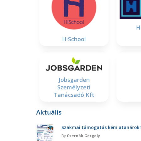
H
HiSchool
Jobsgarden
Személyzeti
Tanácsadó Kft
Aktuális
Szakmai támogatás kémiatanárokna
By
Csernák Gergely