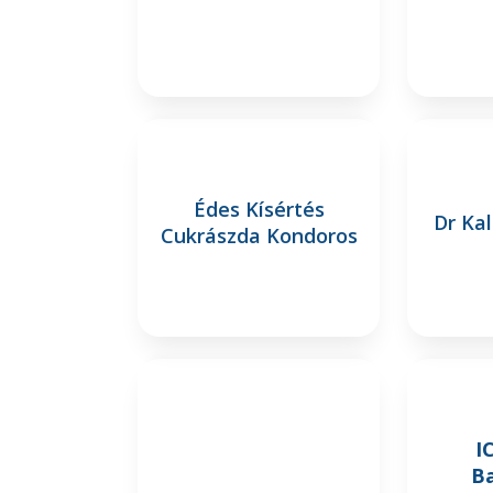
Édes Kísértés
Dr Ka
Cukrászda Kondoros
I
Ba