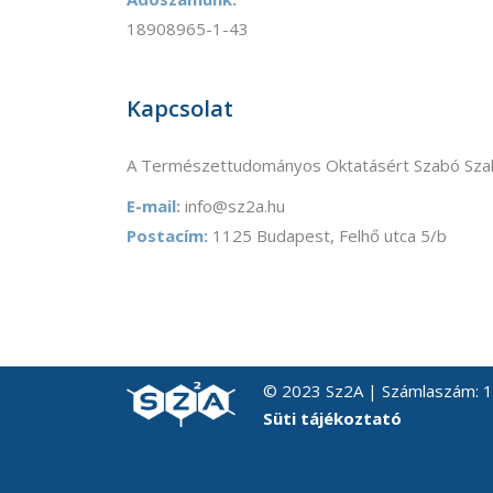
18908965-1-43
Kapcsolat
A Természettudományos Oktatásért Szabó Szab
E-mail:
info@sz2a.hu
Postacím:
1125 Budapest, Felhő utca 5/b
© 2023 Sz2A | Számlaszám:
Süti tájékoztató