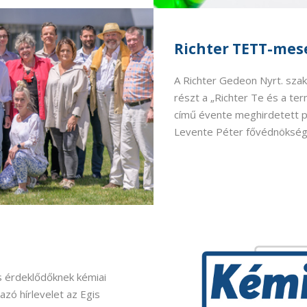
Richter TETT-mes
A Richter Gedeon Nyrt. sz
részt a „Richter Te és a t
című évente meghirdetett p
Levente Péter fővédnöksége
s érdeklődőknek kémiai
azó hírlevelet az Egis