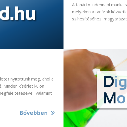
A tanári mindennapi munka s
melyeken a tanárok közvetle
színesítéséhez, magyarázat
letet nyitottunk meg, ahol a
. Minden kísérlet külön
megfeleltetésével, valamint
Bővebben