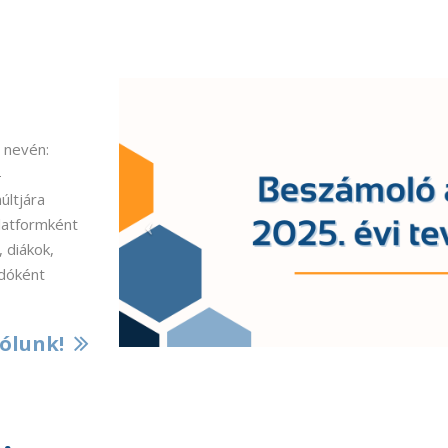
 nevén:
–
últjára
platformként
 diákok,
dóként
ólunk!