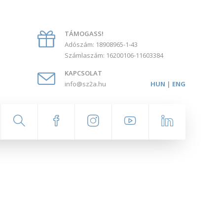
TÁMOGASS!
Adószám: 18908965-1-43
Számlaszám: 16200106-11603384
KAPCSOLAT
info@sz2a.hu
HUN
|
ENG