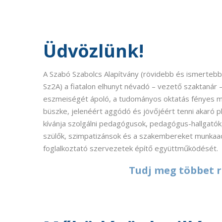
Üdvözlünk!
A Szabó Szabolcs Alapítvány (rövidebb és ismertebb
Sz2A) a fiatalon elhunyt névadó – vezető szaktanár 
eszmeiségét ápoló, a tudományos oktatás fényes m
büszke, jelenéért aggódó és jövőjéért tenni akaró 
kívánja szolgálni pedagógusok, pedagógus-hallgatók,
szülők, szimpatizánsok és a szakembereket munkaa
foglalkoztató szervezetek építő együttműködését.
Tudj meg többet r