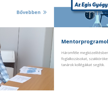
Bővebben
Mentorprogramo
Háromféle megközelítésben
foglalkozásokat, szakköröket
tanárok kollégáikat segítik.