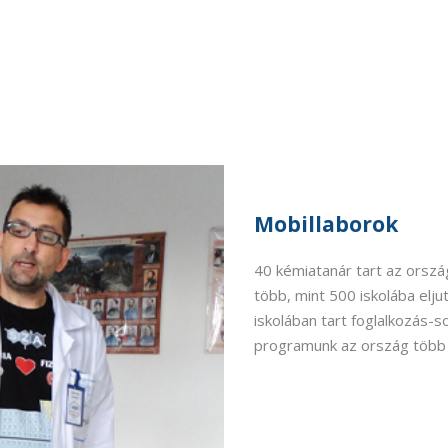
Mobillaborok
40 kémiatanár tart az ország
több, mint 500 iskolába elju
iskolában tart foglalkozás-s
programunk az ország több p