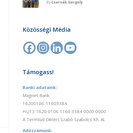
By
Csernák Gergely
Közösségi Média
Támogass!
Banki adataink:
Magnet Bank
16200106-11603384
HU13 1620 0106 1160 3384 0000 0000
A Termtud Oktért Szabó Szabolcs Kh. Al.
Adószámunk: