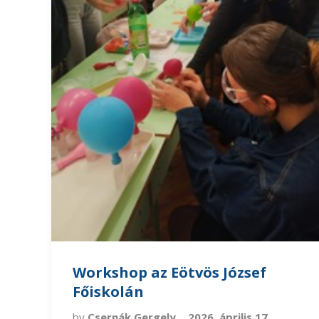
Workshop az Eötvös József
Főiskolán
by
Csernák Gergely
2026. április 17.