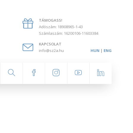
TÁMOGASS!
Adószám: 18908965-1-43
Számlaszám: 16200106-11603384
KAPCSOLAT
info@sz2a.hu
HUN
|
ENG