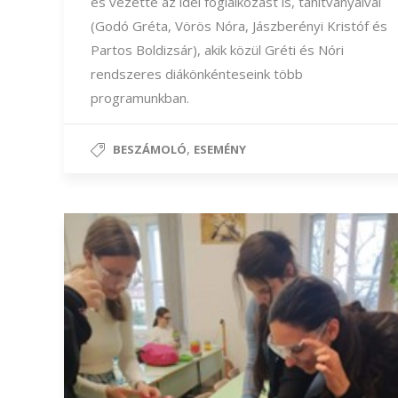
és vezette az idei foglalkozást is, tanítványaival
(Godó Gréta, Vörös Nóra, Jászberényi Kristóf és
Partos Boldizsár), akik közül Gréti és Nóri
rendszeres diákönkénteseink több
programunkban.
,
BESZÁMOLÓ
ESEMÉNY