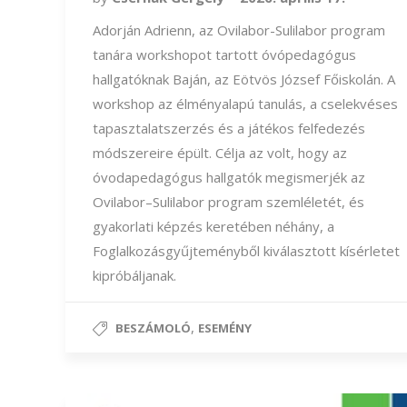
Adorján Adrienn, az Ovilabor-Sulilabor program
tanára workshopot tartott óvópedagógus
hallgatóknak Baján, az Eötvös József Főiskolán. A
workshop az élményalapú tanulás, a cselekvéses
tapasztalatszerzés és a játékos felfedezés
módszereire épült. Célja az volt, hogy az
óvodapedagógus hallgatók megismerjék az
Ovilabor–Sulilabor program szemléletét, és
gyakorlati képzés keretében néhány, a
Foglalkozásgyűjteményből kiválasztott kísérletet
kipróbáljanak.
,
BESZÁMOLÓ
ESEMÉNY