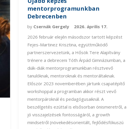
Újabb képzés
mentorprogramunkban
Debrecenben
by
Csernák Gergely
2026. április 17.
2026 február elején másodszor tartott képzést
Fejes-Martinez Krisztina, együttműködő
partnerszervezetünk, a Hősök Tere Alapítvány
trénere a debreceni Tóth Árpád Gimnáziumban, a
diák-diák mentorprogramunkban résztvevő
tanulóknak, mentoroknak és mentoráltaknak.
Először 2023 novemberében jártunk csapatépítő
workshoppal a programban akkor részt vevő
mentorpároknál és pedagógusaiknál. A
beszélgetés ezúttal is elsősorban önismeretről, a
jó visszajelzések fontosságáról, a growth
mindsetről (növekedésorientált, fejlődésfókuszú