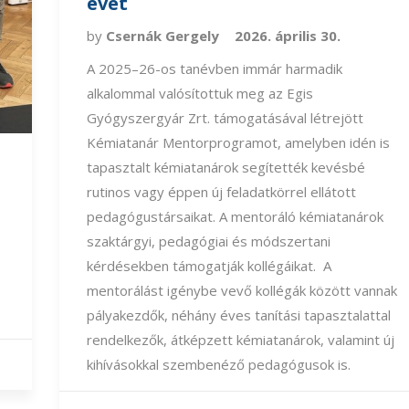
évét
by
Csernák Gergely
2026. április 30.
A 2025–26-os tanévben immár harmadik
alkalommal valósítottuk meg az Egis
Gyógyszergyár Zrt. támogatásával létrejött
Kémiatanár Mentorprogramot, amelyben idén is
tapasztalt kémiatanárok segítették kevésbé
rutinos vagy éppen új feladatkörrel ellátott
pedagógustársaikat. A mentoráló kémiatanárok
szaktárgyi, pedagógiai és módszertani
kérdésekben támogatják kollégáikat. A
mentorálást igénybe vevő kollégák között vannak
pályakezdők, néhány éves tanítási tapasztalattal
rendelkezők, átképzett kémiatanárok, valamint új
kihívásokkal szembenéző pedagógusok is.