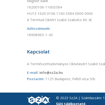
Magnet Bank
16200106-11603384
HU13 1620 0106 1160 3384 0000 0000
A Termtud Oktért Szabó Szabolcs Kh. Al.
Adószámunk:
18908965-1-43
Kapcsolat
A Természettudományos Oktatásért Szabó Szab
E-mail:
info@sz2a.hu
Postacím:
1125 Budapest, Felhő utca 5/b
© 2023 Sz2A | Számlaszám:
Süti tájékoztató