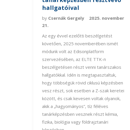
hallgatóival
by
Csernák Gergely
2025. november
21.
Az egy évvel ezelőtti beszélgetést
követően, 2025 novemberében ismét
módunk volt az Edisonplatform
szervezésében, az ELTE TTK-n
beszélgetésen részt venni tanárszakos
hallgatókkal. Idén is megtapasztaltuk,
hogy többségük rövid ciklusú képzésben
vesz részt, sok esetben a Z-szak keretei
között, és csak kevesen voltak olyanok,
akik a „hagyományos”, tíz féléves
tanárképzésben vesznek részt kémia,
fizika, biológia vagy földrajztanári
képzésben.