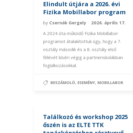
Elindult útjára a 2026. évi
Fizika Mobillabor program
by
Csernák Gergely
2026. április 17.
A 2024 óta működő Fizika Mobillabor
programot átalakítottuk úgy, hogy a 7.
osztály második és a 8. osztály első
félévét kíséri végig a partneriskolákban
foglalkozásokkal.
,
,
BESZÁMOLÓ
ESEMÉNY
MOBILLABOR
Találkozó és workshop 2025
őszén is az ELTE TTK
tanárképzésben résztvevő