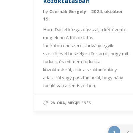
közoktatásban
by
Csernák Gergely
2024. október
19.
Horn Dániel közgazdásszal, a két évente
megjelenő A Közoktatás
Indikátorrendszere kiadvány egyik
szerzőjével beszélgettünk arról, hogy mit
tudunk, és mit nem tudunk a
közoktatásról, akár a szaktanárhiány
adatairól vagy pusztán arról, hogy hány
tanuló van a rendszerben.
,
28. ÓRA
MEGJELENÉS
1
2