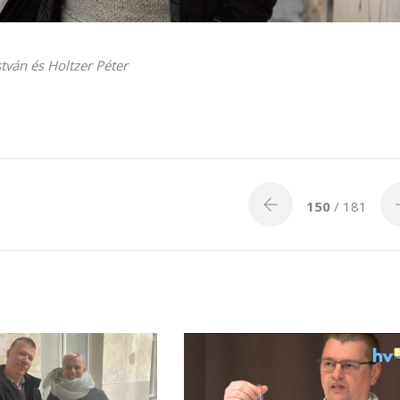
stván és Holtzer Péter
150
/ 181