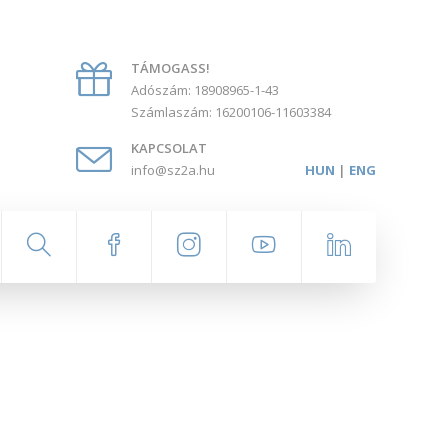
TÁMOGASS!
Adószám: 18908965-1-43
Számlaszám: 16200106-11603384
KAPCSOLAT
info@sz2a.hu
HUN
|
ENG