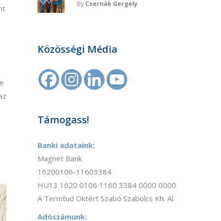
By
Csernák Gergely
nt
Közösségi Média
se
az
Támogass!
Banki adataink:
,
Magnet Bank
16200106-11603384
HU13 1620 0106 1160 3384 0000 0000
A Termtud Oktért Szabó Szabolcs Kh. Al.
Adószámunk: