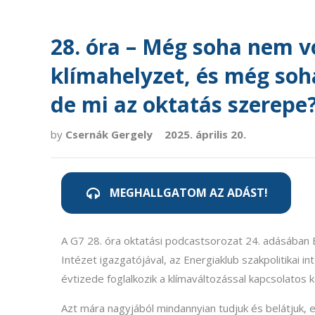
28. óra – Még soha nem v
klímahelyzet, és még soha
de mi az oktatás szerepe
by
Csernák Gergely
2025. április 20.
MEGHALLGATOM AZ ADÁST!
A G7 28. óra oktatási podcastsorozat 24. adásában Ba
Intézet igazgatójával, az Energiaklub szakpolitikai i
évtizede foglalkozik a klímaváltozással kapcsolatos
Azt mára nagyjából mindannyian tudjuk és belátjuk, e