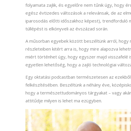
folyamata zajlik, és egyelőre nem tűnik úgy, hogy ér
egész évtizedes változások a relevánsak, de az elmú
iparosodás előtti időszakhoz képest), trendforduló 
túllépést is elkönyveli az évszázad során.
A műsorban egyebek között beszéltünk arról, hogy m
részleteiben kitért arra is, hogy mire alapozva lehe
miért történhet úgy, hogy egyszer majd visszafelé is 
egyetlen lehetőség, hogy a zajló technológiai változ
Egy oktatási podcastban természetesen az ezekből 
felkészítésében. Beszéltünk a néhány éve, középisko
hogy a természettudományos tárgyakat – vagy akár 
attitűdje milyen is lehet ma ezügyben.