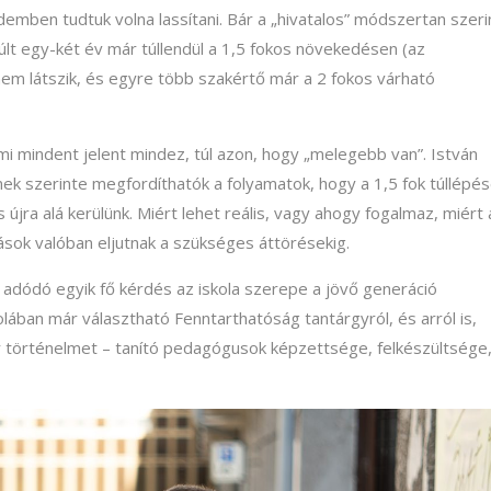
demben tudtuk volna lassítani. Bár a „hivatalos” módszertan szeri
lt egy-két év már túllendül a 1,5 fokos növekedésen (az
nem látszik, és egyre több szakértő már a 2 fokos várható
i mindent jelent mindez, túl azon, hogy „melegebb van”. István
tnek szerinte megfordíthatók a folyamatok, hogy a 1,5 fok túllépé
újra alá kerülünk. Miért lehet reális, vagy ahogy fogalmaz, miért 
ások valóban eljutnak a szükséges áttörésekig.
adódó egyik fő kérdés az iskola szerepe a jövő generáció
lában már választható Fenntarthatóság tantárgyról, és arról is,
történelmet – tanító pedagógusok képzettsége, felkészültsége