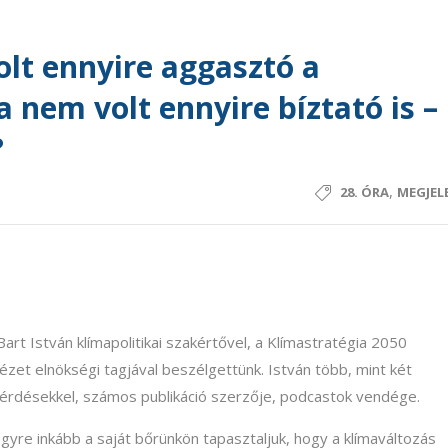
olt ennyire aggasztó a
 nem volt ennyire bíztató is –
?
,
28. ÓRA
MEGJEL
rt István klímapolitikai szakértővel, a Klímastratégia 2050
ntézet elnökségi tagjával beszélgettünk. István több, mint két
 kérdésekkel, számos publikáció szerzője, podcastok vendége.
gyre inkább a saját bőrünkön tapasztaljuk, hogy a klímaváltozás