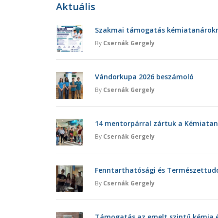
Aktuális
Szakmai támogatás kémiatanárokna
By
Csernák Gergely
Vándorkupa 2026 beszámoló
By
Csernák Gergely
14 mentorpárral zártuk a Kémiatan
By
Csernák Gergely
Fenntarthatósági és Természettu
By
Csernák Gergely
Támogatás az emelt szintű kémia é