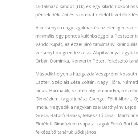
tartalmazó kahoot (
itt
) és egy síkidomokból össz
péntek délutáni és szombat délelőtti vetélkedés
A versenyen nagy izgalmak és az élen igen szoros
minimális egy pontos különbséggel a Pestszentim
Vándorkupát, az ezzel járó tanulmányi kirándulás
versenyt megrendezze az Alapítvánnyal együttm
Orbán Dominika, Konnerth Péter, felkészítő taná
Második helyen a házigazda Veszprémi Kossuth La
Eszter, Széplaki Zéta Zoltán, Nagy Flóra, Néme
János. Harmadik, szintén alig lemaradva, a szolno
Gimnázium, tagjai Juhász Csenge, Földi Albert, 
Imola. Negyedik a nagykanizsai Batthyány Lajos 
Gréta, Bátorfi Balázs, felkészítő tanár: Martonné
Elméleti Gimnázium csapata, tagok Forró Borbála
felkészítő tanáruk Bődi János.