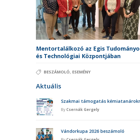
Mentortalálkozó az Egis Tudományo
és Technológiai Központjában
,
BESZÁMOLÓ
ESEMÉNY
Aktuális
Szakmai támogatás kémiatanárokna
By
Csernák Gergely
Vándorkupa 2026 beszámoló
By
Csernák Gergely