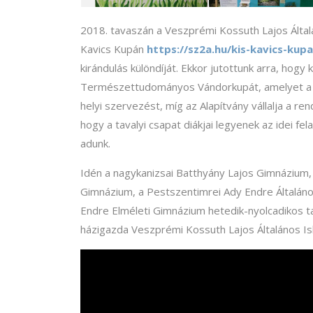
2018. tavaszán a Veszprémi Kossuth Lajos Által
Kavics Kupán
https://sz2a.hu/kis-kavics-kup
kirándulás különdíját. Ekkor jutottunk arra, hogy
Természettudományos Vándorkupát, amelyet a ve
helyi szervezést, míg az Alapítvány vállalja a r
hogy a tavalyi csapat diákjai legyenek az idei f
adunk.
Idén a nagykanizsai Batthyány Lajos Gimnázium, a
Gimnázium, a Pestszentimrei Ady Endre Általáno
Endre Elméleti Gimnázium hetedik-nyolcadikos ta
házigazda Veszprémi Kossuth Lajos Általános Isk