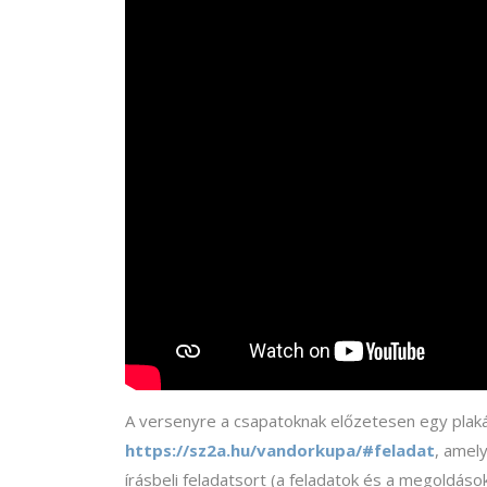
A versenyre a csapatoknak előzetesen egy plakáto
https://sz2a.hu/vandorkupa/#feladat
, amel
írásbeli feladatsort (a feladatok és a megoldás