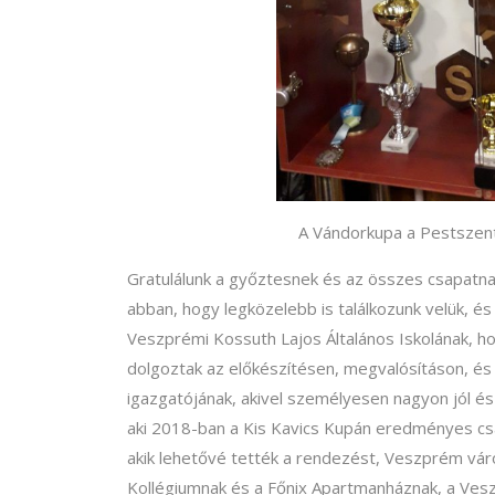
A Vándorkupa a Pestszent
Gratulálunk a győztesnek és az összes csapatnak
abban, hogy legközelebb is találkozunk velük, és
Veszprémi Kossuth Lajos Általános Iskolának, h
dolgoztak az előkészítésen, megvalósításon, és
igazgatójának, akivel személyesen nagyon jól é
aki 2018-ban a Kis Kavics Kupán eredményes csa
akik lehetővé tették a rendezést, Veszprém vá
Kollégiumnak és a Főnix Apartmanháznak, a Ves