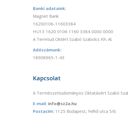
Banki adataink:
Magnet Bank
16200106-11603384
HU13 1620 0106 1160 3384 0000 0000
A Termtud Oktért Szabó Szabolcs Kh. Al.
Adószámunk:
18908965-1-43
Kapcsolat
A Természettudományos Oktatásért Szabó Szab
E-mail:
info@sz2a.hu
Postacím:
1125 Budapest, Felhő utca 5/b