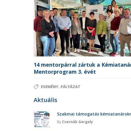
14 mentorpárral zártuk a Kémiataná
Mentorprogram 3. évét
,
ESEMÉNY
PÁLYÁZAT
Aktuális
Szakmai támogatás kémiatanárokna
By
Csernák Gergely