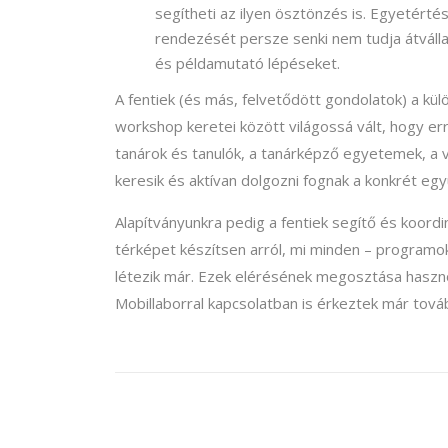
segítheti az ilyen ösztönzés is. Egyetértés
rendezését persze senki nem tudja átvállal
és példamutató lépéseket.
A fentiek (és más, felvetődött gondolatok) a kü
workshop keretei között világossá vált, hogy erre
tanárok és tanulók, a tanárképző egyetemek, a vá
keresik és aktívan dolgozni fognak a konkrét e
Alapítványunkra pedig a fentiek segítő és koordin
térképet készítsen arról, mi minden – programo
létezik már. Ezek elérésének megosztása haszno
Mobillaborral kapcsolatban is érkeztek már továb