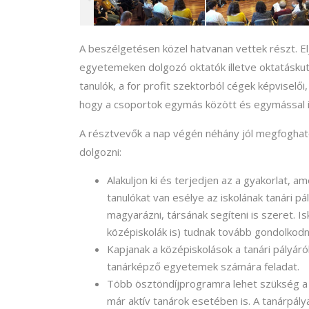
A beszélgetésen közel hatvanan vettek részt. Eljö
egyetemeken dolgozó oktatók illetve oktatáskut
tanulók, a for profit szektorból cégek képviselői
hogy a csoportok egymás között és egymással is
A résztvevők a nap végén néhány jól megfoghat
dolgozni:
Alakuljon ki és terjedjen az a gyakorlat, a
tanulókat van esélye az iskolának tanári pál
magyarázni, társának segíteni is szeret. 
középiskolák is) tudnak tovább gondolkodni,
Kapjanak a középiskolások a tanári pályáró
tanárképző egyetemek számára feladat.
Több ösztöndíjprogramra lehet szükség a 
már aktív tanárok esetében is. A tanárpálya