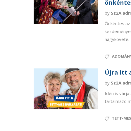
önkénte
by
Sz2A ad
Önkéntes az 
kezdeményezé
nagykövete.
ADOMÁNY
Újra itt
by
Sz2A ad
Idén is várj
tartalmazó m
TETT-ME