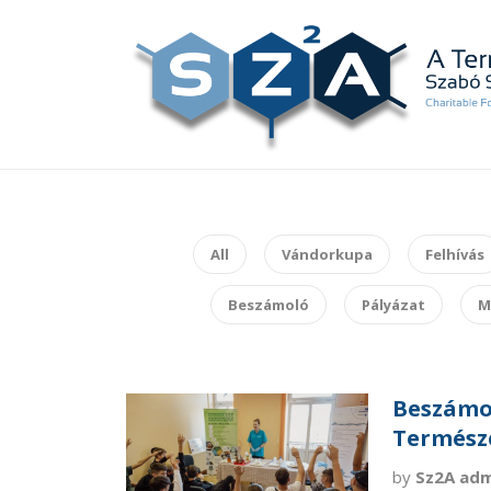
All
Vándorkupa
Felhívás
Beszámoló
Pályázat
M
Beszámol
Termész
by
Sz2A ad