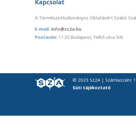
Kapcsolat
A Természettudományos Oktatásért Szabó Szab
E-mail:
info@sz2a.hu
Postacím:
1125 Budapest, Felhő utca 5/b
© 2023 Sz2A | Számlaszám:
Süti tájékoztató