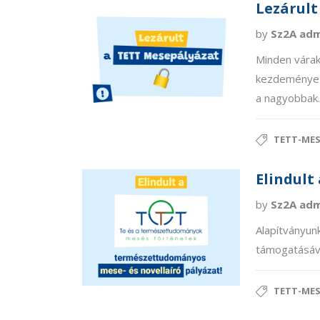
Lezárult
by
Sz2A ad
Minden várak
kezdeményezé
a nagyobbak.
TETT-ME
Elindult
by
Sz2A ad
Alapítványun
támogatásáv
TETT-ME