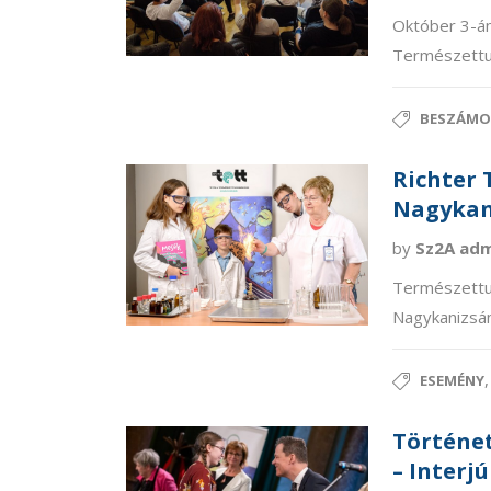
Október 3-án
Természettu
BESZÁMO
Richter
Nagykan
by
Sz2A ad
Természettu
Nagykanizsán
ESEMÉNY
Történet
– Interj