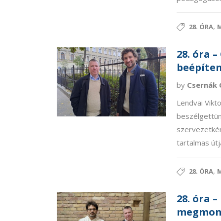
,
28. ÓRA
M
28. óra 
beépíten
by
Csernák 
Lendvai Vikto
beszélgettün
szervezetkén
tartalmas útjá
,
28. ÓRA
M
28. óra 
megmonda