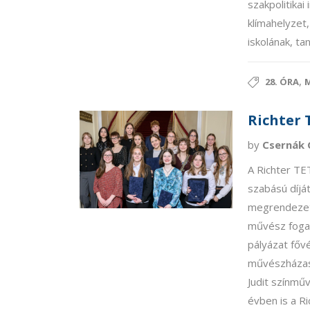
szakpolitikai
klímahelyzet
iskolának, ta
,
28. ÓRA
M
Richter 
by
Csernák 
A Richter TE
szabású díjá
megrendezet
művész fogad
pályázat főv
művészházasp
Judit színműv
évben is a Ri