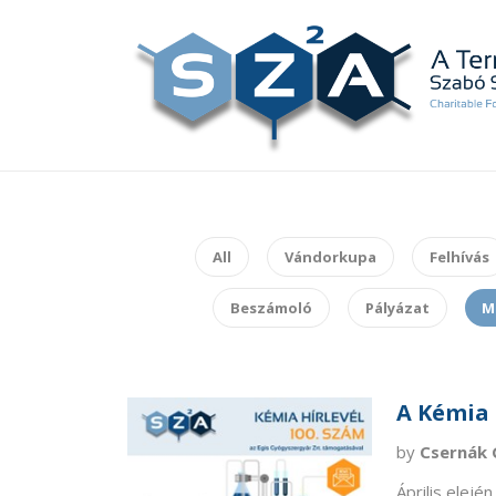
All
Vándorkupa
Felhívás
Beszámoló
Pályázat
M
A Kémia 
by
Csernák 
Április elej