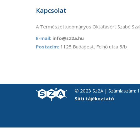
Kapcsolat
A Természettudományos Oktatásért Szabó Szab
E-mail:
info@sz2a.hu
Postacím:
1125 Budapest, Felhő utca 5/b
© 2023 Sz2A | Számlaszám:
Süti tájékoztató