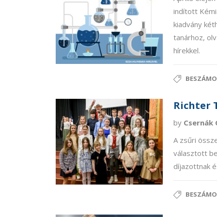
indított Kémi
kiadvány két
tanárhoz, ol
hírekkel.
BESZÁMO
Richter 
by
Csernák 
A zsűri össze
választott b
díjazottnak 
BESZÁMO