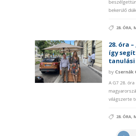
beszélgettün
bekerülő diák
,
28. ÓRA
M
28. óra 
így segí
tanulási
by
Csernák 
A G7 28. óra
magyarország
világszerte t
,
28. ÓRA
M