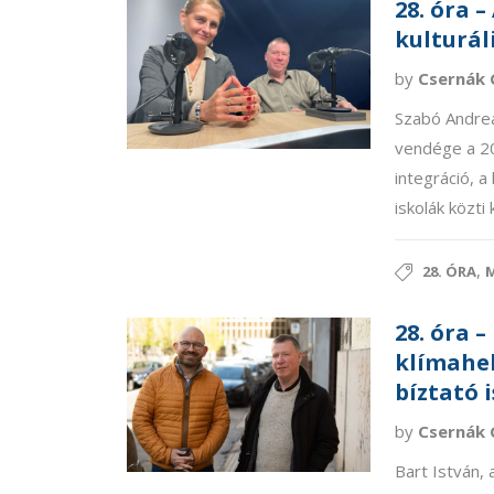
28. óra –
kulturál
by
Csernák 
Szabó Andrea
vendége a 20
integráció, a
iskolák közti
,
28. ÓRA
M
28. óra 
klímahel
bíztató 
by
Csernák 
Bart István, 