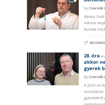
by
Csernák 
Bárány Zsolt
március elejé
Bocskai Ist
BESZÁMO
28. óra 
akkor ne
gyerek b
by
Csernák 
A 2025-ös év
vezetőjével,
gyerekekről a
pedagógusok,