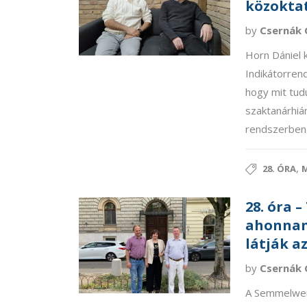
közokta
by
Csernák 
Horn Dániel 
Indikátorren
hogy mit tud
szaktanárhián
rendszerben
,
28. ÓRA
M
28. óra 
ahonnan 
látják a
by
Csernák 
A Semmelweis