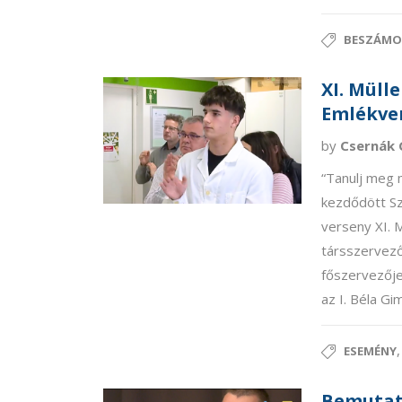
BESZÁMO
XI. Müll
Emlékve
by
Csernák 
“Tanulj meg m
kezdődött Sz
verseny XI. 
társszervező
főszervezője 
az I. Béla Gi
ESEMÉNY
Bemutat