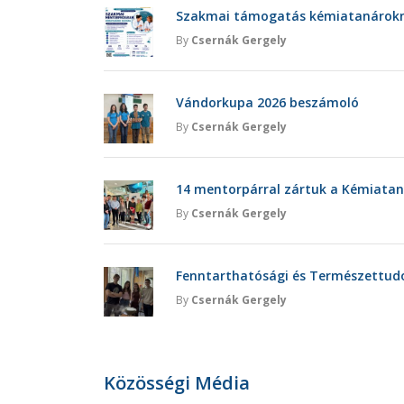
Szakmai támogatás kémiatanárokna
By
Csernák Gergely
Vándorkupa 2026 beszámoló
By
Csernák Gergely
14 mentorpárral zártuk a Kémiatan
By
Csernák Gergely
Fenntarthatósági és Természettu
By
Csernák Gergely
Közösségi Média