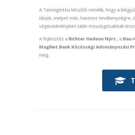
A Tansegéd.hu készítői remélik, hogy a linkgy
idejük, melyet más, hasznos tevékenységre, di
végeredményben talán mosolygósabbak lesz
A fejlesztés a
Richter Gedeon Nyrt.
, a
Bau-H
MagNet Bank Közösségi Adományozási P
meg.
T