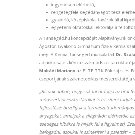
ingyenesen elérhető,
rengetegféle segédanyagot tesz elérhető
gyakorló, középiskolai tanárok által kipr
egyetemi oktatókkal lektorálja a feltöltö
A Tansegéd.hu koncepcióját Alapítványunk ön
Ágoston Gyakorló Gimnázium fizika-kémia sza
meg. A Kémia Tansegéd munkálatait
Dr. Szal
adjunktusa és kémia szakmódszertan oktatója 
Makádi Mariann
az ELTE TTK Földrajz- és F
csoportjának szakmetodikus mesteroktatója 
„Bízunk abban, hogy sok tanár fogja az órai fe
módszertani eszköztárukat is frissíteni tudják
fejlesztésé: buzdítjuk a természettudományos
anyagokat, amelyek a világhálón elérhetők, azt 
esetleges hibákra is hívják fel a figyelmet). Sz
befogadni, azokkal is színesíteni a palettát”
– 