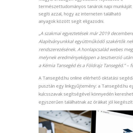
természettudományos tanárok napi munkáját
segíti azzal, hogy az interneten található
anyagok között segít eligazodni.
„
A szakmai egyeztetések már 2019 decemberé
Alapítványunkkal együttműködő szakértők nekil
rendszerezésének. A honlapcsalád webes megj
melynek eredményeképpen a tesztverzió után 2
a Kémia Tansegéd és a Földrajz Tansegéd.”
– f
A Tansegéd.hu online elérhető oktatási segé
pusztán egy linkgyűjtemény: a Tansegéd.hu e
kulcsszavak segítségével könnyedén kereshetne
egyszerűen találhatnak az óráikat jól kiegész