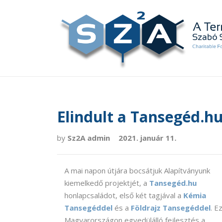
Elindult a Tansegéd.hu
by
Sz2A admin
2021. január 11.
A mai napon útjára bocsátjuk Alapítványunk
kiemelkedő projektjét, a
Tansegéd.hu
honlapcsaládot, első két tagjával a
Kémia
Tansegéddel
és a
Földrajz Tansegéddel
. E
Magyarországon egyedülálló fejlesztés a