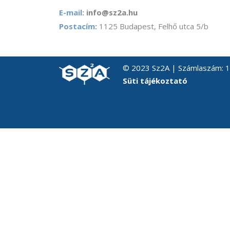
E-mail:
info@sz2a.hu
Postacím:
1125 Budapest, Felhő utca 5/b
© 2023 Sz2A | Számlaszám:
Süti tájékoztató