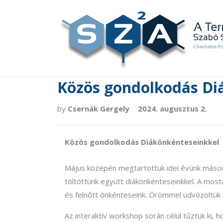
Közös gondolkodás Di
by
Csernák Gergely
2024. augusztus 2.
Közös gondolkodás Diákönkénteseinkkel
Május közepén megtartottuk idei évünk második 
töltöttünk együtt diákönkénteseinkkel. A mosta
és felnőtt önkénteseink. Örömmel üdvözöltük a
Az interaktív workshop során célul tűztük ki