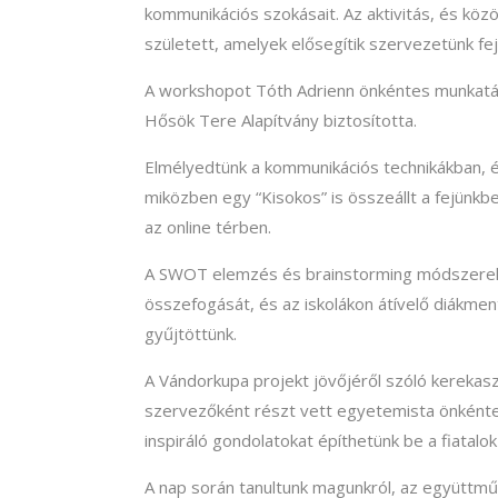
kommunikációs szokásait. Az aktivitás, és k
született, amelyek elősegítik szervezetünk fe
A workshopot Tóth Adrienn önkéntes munkatásu
Hősök Tere Alapítvány biztosította.
Elmélyedtünk a kommunikációs technikákban, é
miközben egy “Kisokos” is összeállt a fejünkb
az online térben.
A SWOT elemzés és brainstorming módszerek
összefogását, és az iskolákon átívelő diákme
gyűjtöttünk.
A Vándorkupa projekt jövőjéről szóló kerekas
szervezőként részt vett egyetemista önkéntes
inspiráló gondolatokat építhetünk be a fiatal
A nap során tanultunk magunkról, az együttmű