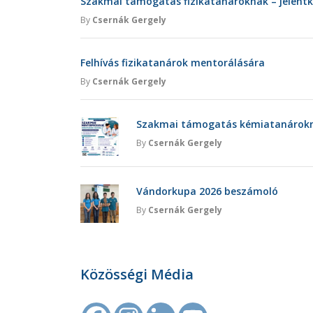
Szakmai támogatás fizikatanároknak – jelent
By
Csernák Gergely
Felhívás fizikatanárok mentorálására
By
Csernák Gergely
Szakmai támogatás kémiatanárokna
By
Csernák Gergely
Vándorkupa 2026 beszámoló
By
Csernák Gergely
Közösségi Média