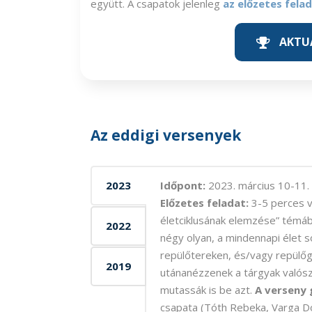
együtt. A csapatok jelenleg
az előzetes fela
AKTUÁ
Az eddigi versenyek
2023
Időpont:
2023. március 10-11.
Előzetes feladat:
3-5 perces v
életciklusának elemzése” témába
2022
négy olyan, a mindennapi élet s
repülőtereken, és/vagy repülőg
2019
utánanézzenek a tárgyak valósz
mutassák is be azt.
A verseny 
csapata (Tóth Rebeka, Varga Dór