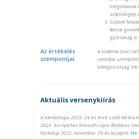
megoldaniuk í
számológép é
Szóbeli felad
illetve gondo
gyorsaság is 
Az értékelés
A szakmai zsűri ta
szempontjai
retorikai szempontok
kidolgozottság stb.
Aktuális versenykiírás
A Vándorkupa 2023-24-es évre szóló kiírása
2023. évi nyertes Kossuth Lajos Általános Is
fordulója 2023. november 29-én lezajlott.
Itt