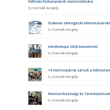
Felhívás fizikatanárok mentorálására
By
Csernák Gergely
Szakmai támogatás kémiatanárokna
By
Csernák Gergely
Vándorkupa 2026 beszámoló
By
Csernák Gergely
14 mentorpárral zártuk a Kémiatan
By
Csernák Gergely
Fenntarthatósági és Természettu
By
Csernák Gergely