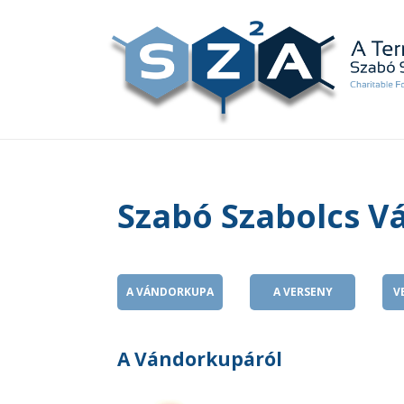
Szabó Szabolcs 
A VÁNDORKUPA
A VERSENY
V
A Vándorkupáról