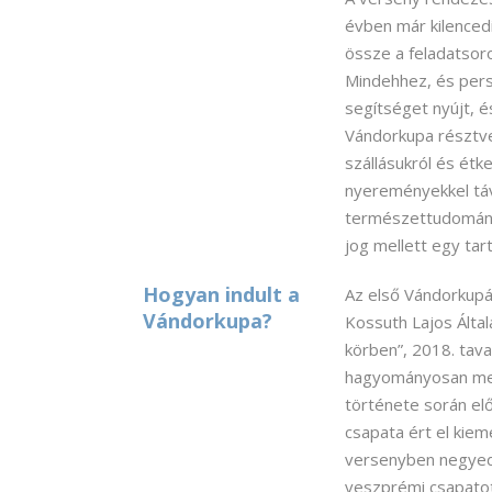
évben már kilencedi
össze a feladatsoro
Mindehhez, és per
segítséget nyújt, é
Vándorkupa résztve
szállásukról és ét
nyereményekkel táv
természettudományo
jog mellett egy tar
Hogyan indult a
Az első Vándorkup
Vándorkupa?
Kossuth Lajos Által
körben”, 2018. tav
hagyományosan me
története során el
csapata ért el kiem
versenyben negyedi
veszprémi csapatot