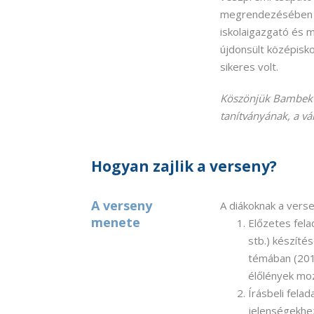
megrendezésében t
iskolaigazgató és 
újdonsült középisko
sikeres volt.
Köszönjük Bambek 
tanítványának, a vá
Hogyan zajlik a verseny?
A verseny
A diákoknak a verse
menete
Előzetes fela
stb.) készíté
témában (201
élőlények moz
Írásbeli felad
jelenségekhez