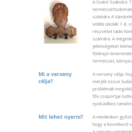
A Szabó Szabolcs 
természettudományo
számára
A Vándork
vidéki iskolák 7-8. 
részvétel talán fon
számára. A megmér
jelenségeket kémiai,
földrajzi ismeretek
természet, környeze
Mi a verseny
A verseny célja, hog
célja?
mérjék össze tudá
problémák megoldása
fős csoportjai tudn
nyolcadikos tanulóna
Mit lehet nyerni?
A mindenkori győzte
hogy a következő v
A verseny rendezés