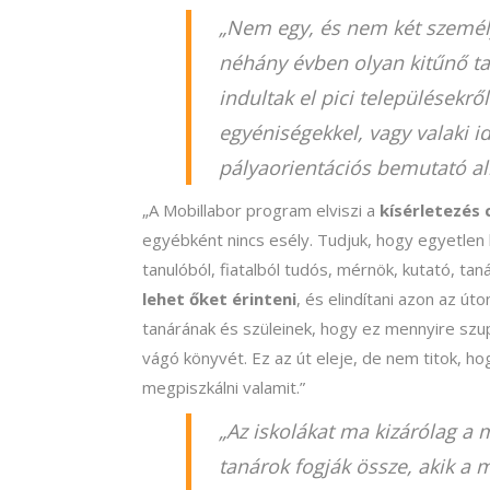
„
Nem egy, és nem két személy
néhány évben olyan kitűnő ta
indultak el pici településekrő
egyéniségekkel, vagy valaki i
pályaorientációs bemutató al
„A Mobillabor program elviszi a
kísérletezés 
egyébként nincs esély. Tudjuk, hogy egyetlen 
tanulóból, fiatalból tudós, mérnök, kutató, ta
lehet őket érinteni
, és elindítani azon az út
tanárának és szüleinek, hogy ez mennyire sz
vágó könyvét. Ez az út eleje, de nem titok, ho
megpiszkálni valamit.”
„Az iskolákat ma kizárólag a 
tanárok fogják össze, akik a