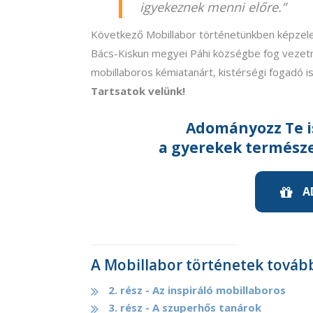
igyekeznek menni előre.”
Következő Mobillabor történetünkben képzelet
Bács-Kiskun megyei Páhi községbe fog vezetni
mobillaboros kémiatanárt, kistérségi fogadó is
Tartsatok velünk!
Adományozz Te i
a gyerekek termész
A
A Mobillabor történetek további
2. rész - Az inspiráló mobillaboros
3. rész - A szuperhős tanárok