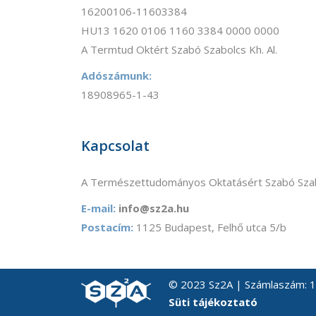
16200106-11603384
HU13 1620 0106 1160 3384 0000 0000
A Termtud Oktért Szabó Szabolcs Kh. Al.
Adószámunk:
18908965-1-43
Kapcsolat
A Természettudományos Oktatásért Szabó Szab
E-mail:
info@sz2a.hu
Postacím:
1125 Budapest, Felhő utca 5/b
© 2023 Sz2A | Számlaszám:
Süti tájékoztató