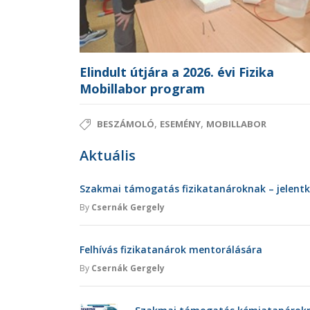
Elindult útjára a 2026. évi Fizika
Mobillabor program
,
,
BESZÁMOLÓ
ESEMÉNY
MOBILLABOR
Aktuális
Szakmai támogatás fizikatanároknak – jelent
By
Csernák Gergely
Felhívás fizikatanárok mentorálására
By
Csernák Gergely