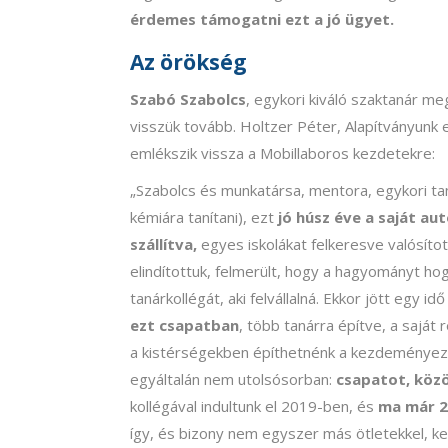
érdemes támogatni ezt a jó ügyet.
Az örökség
Szabó Szabolcs
, egykori kiváló szaktanár m
visszük tovább. Holtzer Péter, Alapítványunk e
emlékszik vissza a Mobillaboros kezdetekre:
„Szabolcs és munkatársa, mentora, egykori tan
kémiára tanítani), ezt
jó húsz éve a saját au
szállítva,
egyes iskolákat felkeresve valósítot
elindítottuk, felmerült, hogy a hagyományt ho
tanárkollégát, aki felvállalná. Ekkor jött egy i
ezt csapatban
, több tanárra építve, a saját 
a kistérségekben építhetnénk a kezdeményezé
egyáltalán nem utolsósorban:
csapatot, közö
kollégával indultunk el 2019-ben, és
ma már 2
így, és bizony nem egyszer más ötletekkel, 