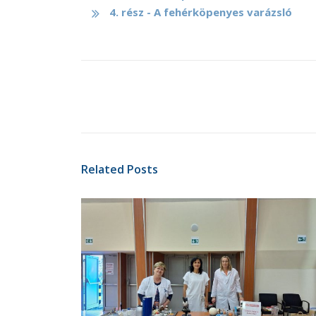
4. rész - A fehérköpenyes varázsló
Related Posts