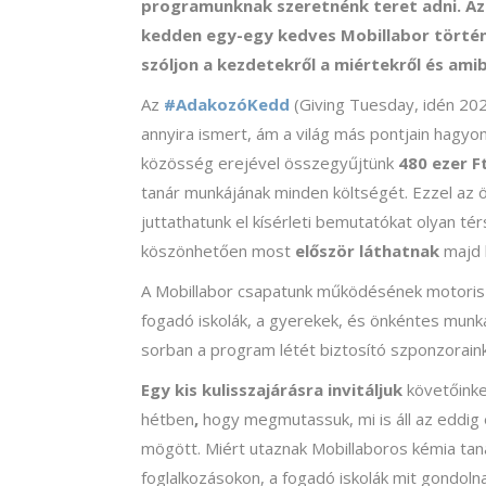
programunknak szeretnénk teret adni. Az
kedden egy-egy kedves Mobillabor történ
szóljon a kezdetekről a miértekről és ami
Az
#AdakozóKedd
(Giving Tuesday,
idén 20
annyira ismert, ám a világ más pontjain hagyo
közösség erejével összegyűjtünk
480 ezer F
tanár munkájának minden költségét. Ezzel az
juttathatunk el kísérleti bemutatókat olyan tér
köszönhetően most
először láthatnak
majd 
A Mobillabor csapatunk működésének motoriszt
fogadó iskolák, a gyerekek, és önkéntes munka
sorban
a program létét biztosító szponzorain
Egy kis kulisszajárásra invitáljuk
követőink
hétben
,
hogy megmutassuk, mi is áll az eddig
mögött. Miért utaznak Mobillaboros kémia tan
foglalkozásokon, a fogadó iskolák mit gondoln