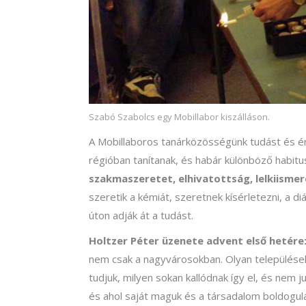
Szabó Szabolcs egy Mobillabor kiszálláson.
A Mobillaboros tanárközösségünk tudást és é
régióban tanítanak, és habár különböző habitu
szakmaszeretet, elhivatottság, lelkiismer
szeretik a kémiát, szeretnek kísérletezni, a 
úton adják át a tudást.
Holtzer Péter üzenete advent első hetére:
nem csak a nagyvárosokban. Olyan településeke
tudjuk, milyen sokan kallódnak így el, és nem 
és ahol saját maguk és a társadalom boldogulás