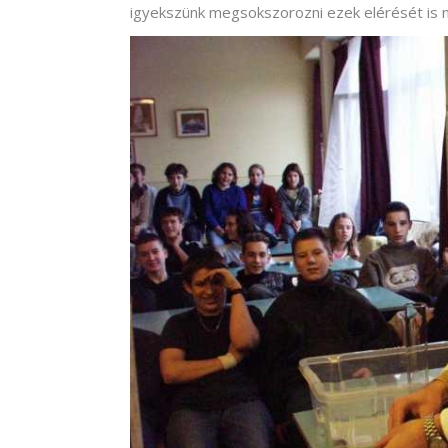
igyekszünk megsokszorozni ezek elérését is 