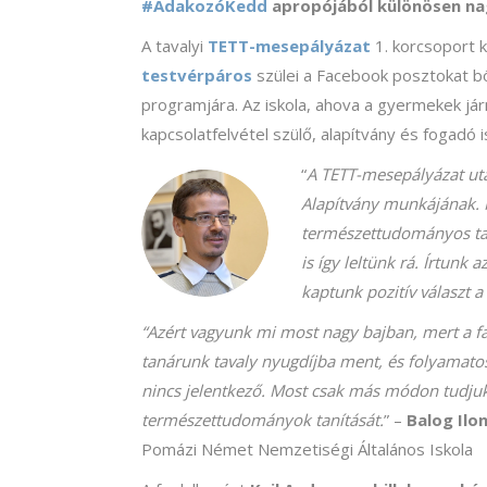
#AdakozóKedd
apropójából különösen n
A tavalyi
TETT-mesepályázat
1. korcsoport k
testvérpáros
szülei a Facebook posztokat bö
programjára. Az iskola, ahova a gyermekek jár
kapcsolatfelvétel szülő, alapítvány és fogadó i
“
A TETT-mesepályázat ut
Alapítvány munkájának.
természettudományos tar
is így leltünk rá. Írtun
kaptunk pozitív választ 
“Azért vagyunk mi most nagy bajban, mert a fa
tanárunk tavaly nyugdíjba ment, és folyamatosa
nincs jelentkező. Most csak más módon tudju
természettudományok tanítását.
” –
Balog Ilo
Pomázi Német Nemzetiségi Általános Iskola