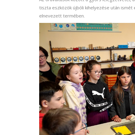
tiszta eszközök újbóli kihelyezése után ismét
elnevezett termében.