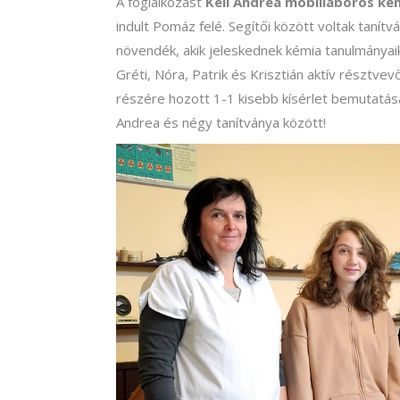
A foglalkozást
Keil Andrea mobillaboros k
indult Pomáz felé. Segítői között voltak tanítvá
növendék, akik jeleskednek kémia tanulmányaik
Gréti, Nóra, Patrik és Krisztián aktív résztv
részére hozott 1-1 kisebb kísérlet bemutatásá
Andrea és négy tanítványa között!