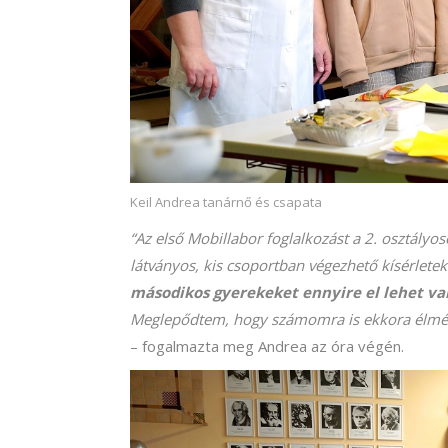
Keil Andrea tanárnő és csapata
“Az első Mobillabor foglalkozást a 2. osztály
látványos, kis csoportban végezhető kísérlet
másodikos gyerekeket ennyire el lehet va
Meglepődtem, hogy számomra is ekkora élmény 
– fogalmazta meg Andrea az óra végén.