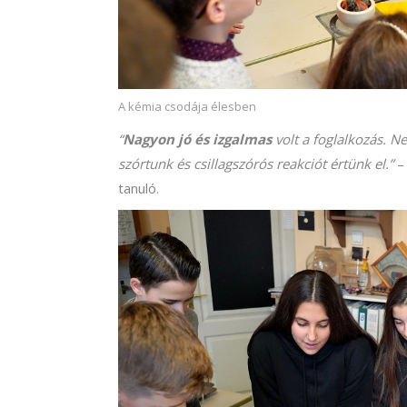
A kémia csodája élesben
“
Nagyon jó és izgalmas
volt a foglalkozás. N
szórtunk és csillagszórós reakciót értünk el.”
– 
tanuló.