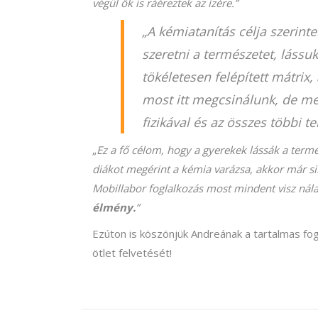
végül ők is ráéreztek az ízére.
”
„A kémiatanítás célja szerint
szeretni a természetet, láss
tökéletesen felépített mátrix
most itt megcsinálunk, de me
fizikával és az összes többi 
„
Ez a fő célom, hogy a gyerekek lássák a term
diákot megérint a kémia varázsa, akkor már si
Mobillabor foglalkozás most mindent visz nála
élmény.
”
Ezúton is köszönjük Andreának a tartalmas fo
ötlet felvetését!