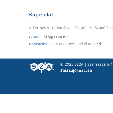
Kapcsolat
A Természettudományos Oktatásért Szabó Szab
E-mail:
info@sz2a.hu
Postacím:
1125 Budapest, Felhő utca 5/b
© 2023 Sz2A | Számlaszám:
Süti tájékoztató