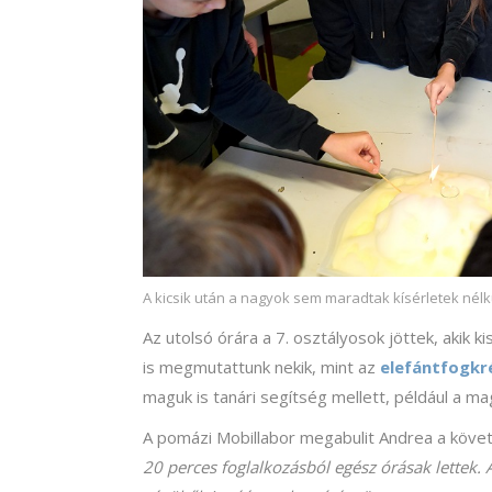
A kicsik után a nagyok sem maradtak kísérletek nélk
Az utolsó órára a 7. osztályosok jöttek, akik k
is megmutattunk nekik, mint az
elefántfogk
maguk is tanári segítség mellett, például a m
A pomázi Mobillabor megabulit Andrea a követ
20 perces foglalkozásból egész órásak lettek. 