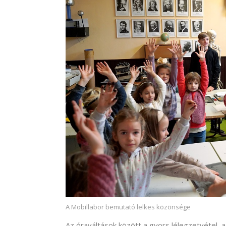
A Mobillabor bemutató lelkes közönsége
Az óraváltások között a gyors lélegzetvétel, a