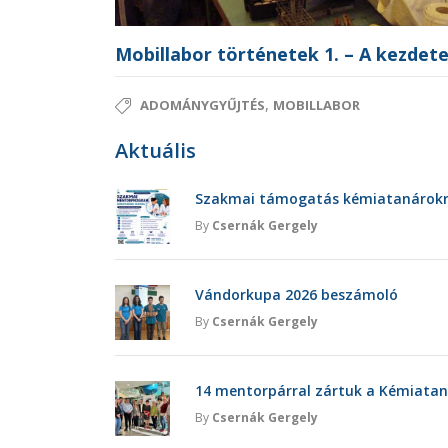
Mobillabor történetek 1. – A kezdet
,
ADOMÁNYGYŰJTÉS
MOBILLABOR
Aktuális
Szakmai támogatás kémiatanárokna
By
Csernák Gergely
Vándorkupa 2026 beszámoló
By
Csernák Gergely
14 mentorpárral zártuk a Kémiatan
By
Csernák Gergely