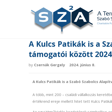
A Kulcs Patikák is a S
támogatói között 2024
by
Csernák Gergely
2024. június 8.
A Kulcs Patikák is a Szabó Szabolcs Alapí
A több, mint 200 – családi vállalkozás keret
értékrend ereje mellett hitet tett Kulcs Pati
Az együttműködés kezdetének szimbolikus ese