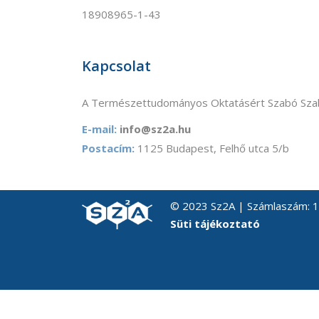
18908965-1-43
Kapcsolat
A Természettudományos Oktatásért Szabó Szab
E-mail:
info@sz2a.hu
Postacím:
1125 Budapest, Felhő utca 5/b
© 2023 Sz2A | Számlaszám:
Süti tájékoztató