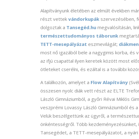
Alapítványunk életében az elmúlt években már 
részt vettek
vándorkupák
szervezésében, fe
dolgoztak a
Tansegéd.hu
megvalósításán, lin
természettudományos táborunk
megtartás
TETT-mesepályázat
eszmevilágát;
diákmen
most nő igazából bele a nagygimis korba, és v
az ifjú csapattal ilyen keretek között most elő
ötleteket cserélni, és ezáltal is a további k
A találkozón, amelyet a
Flow Alapítvány
(Svék
összesen nyolc diák vett részt az ELTE Trefo
László Gimnáziumból, a győri Révai Miklós Gi
veszprémi Lovassy László Gimnáziumból és a
Velük beszélgettünk az ügyről, a természettud
önkéntességről. Több kezdeményezésünket, 
Tansegédet, a TETT-mesepályázatot, a nyári