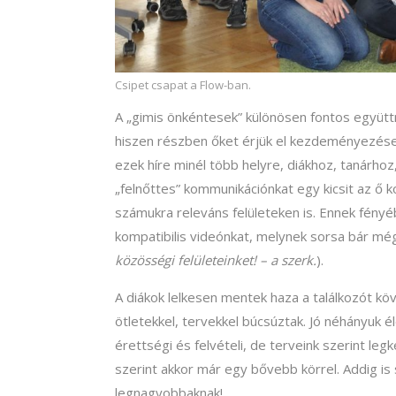
Csipet csapat a Flow-ban.
A „gimis önkéntesek” különösen fontos együt
hiszen részben őket érjük el kezdeményezései
ezek híre minél több helyre, diákhoz, tanárhoz
„felnőttes” kommunikációnkat egy kicsit az ő k
számukra releváns felületeken is. Ennek fényéb
kompatibilis videónkat, melynek sorsa bár még
közösségi felületeinket! – a szerk.
).
A diákok lelkesen mentek haza a találkozót k
ötletekkel, tervekkel búcsúztak. Jó néhányuk 
érettségi és felvételi, de terveink szerint le
szerint akkor már egy bővebb körrel. Addig is 
legnagyobbaknak!