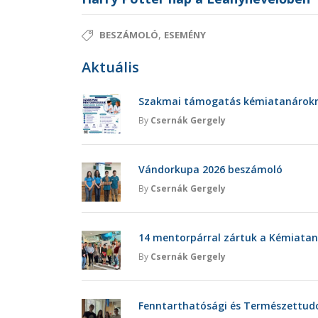
,
BESZÁMOLÓ
ESEMÉNY
Aktuális
Szakmai támogatás kémiatanárokna
By
Csernák Gergely
Vándorkupa 2026 beszámoló
By
Csernák Gergely
14 mentorpárral zártuk a Kémiatan
By
Csernák Gergely
Fenntarthatósági és Természettu