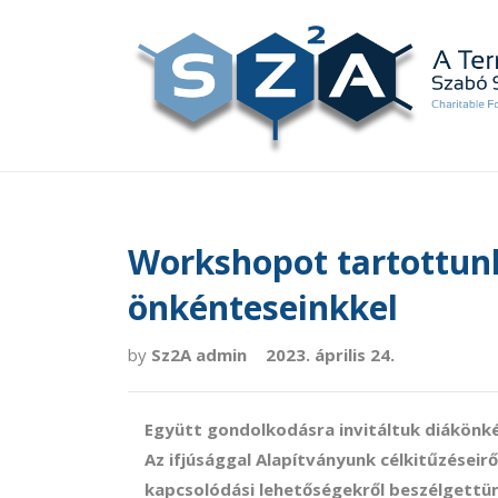
Workshopot tartottun
önkénteseinkkel
by
Sz2A admin
2023. április 24.
Együtt gondolkodásra invitáltuk diákönk
Az ifjúsággal Alapítványunk célkitűzéseir
kapcsolódási lehetőségekről beszélgettü