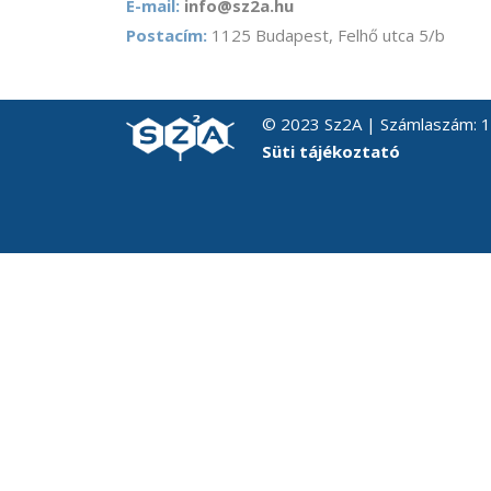
E-mail:
info@sz2a.hu
Postacím:
1125 Budapest, Felhő utca 5/b
© 2023 Sz2A | Számlaszám:
Süti tájékoztató