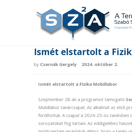
Ismét elstartolt a Fizi
by
Csernák Gergely
2024. október 2.
Ismét elstartolt a Fizika Mobillabor
Szeptember 28-án a programot támogató
Se
Mobillabor tanárcsapat. Az alkalmat az első p
fordítottuk. A csapat a 2024-25-ös tanévben ö
sorozatokat fog tartani. Az eddigiekhez haso
módszertani javaslatok ahhoz, hogy a tanév v