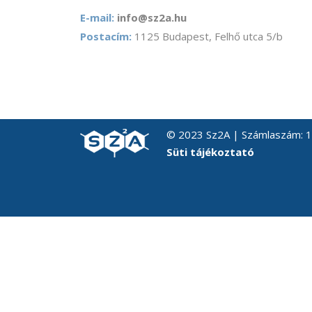
E-mail:
info@sz2a.hu
Postacím:
1125 Budapest, Felhő utca 5/b
© 2023 Sz2A | Számlaszám:
Süti tájékoztató