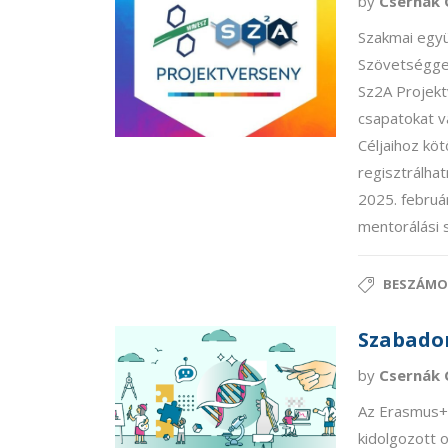
by
Csernák 
Szakmai együ
Szövetséggel
Sz2A Projekt
csapatokat v
Céljaihoz kö
regisztrálhat
2025. februá
mentorálási s
BESZÁMO
Szabado
by
Csernák 
Az Erasmus+
kidolgozott o