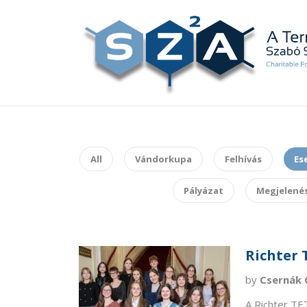
All
Vándorkupa
Felhívás
Es
Pályázat
Megjelené
Richter 
by
Csernák 
A Richter TE