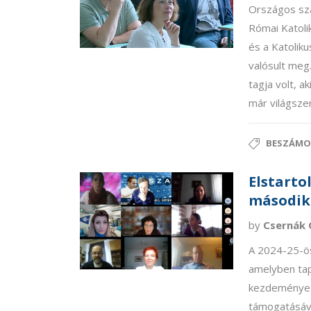
Országos sza
Római Katoli
és a Katolik
valósult meg
tagja volt, a
már világszer
BESZÁMO
Elstart
második
by
Csernák 
A 2024-25-ös
amelyben tapa
kezdeményezé
támogatásáva