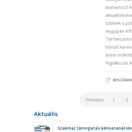
kísérletező 
aktualitásoka
többiek a pó
Vegyipari Kf
Természetes
bővülő körén
lenne működt
foglalkozás 
BESZÁMO
Previous
1
2
Aktuális
Szakmai támogatás kémiatanárokna