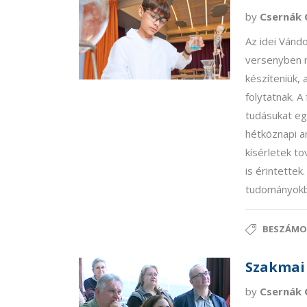
by
Csernák 
Az idei Vándo
versenyben r
készíteniük, 
folytatnak. A
tudásukat eg
hétköznapi a
kísérletek t
is érintettek.
tudományokbó
BESZÁMO
Szakmai 
by
Csernák 