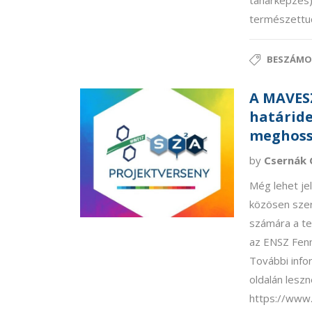
tanárképzés),
természettu
BESZÁMO
A MAVESZ
határide
meghoss
by
Csernák 
Még lehet je
közösen szer
számára a te
az ENSZ Fenn
További info
oldalán leszn
https://www