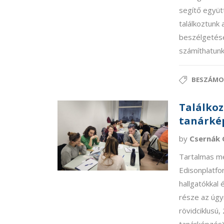
segítő együt
találkoztunk 
beszélgetése
számíthatunk
BESZÁMO
Találkoz
tanárkép
by
Csernák 
Tartalmas m
Edisonplatfo
hallgatókkal 
része az úgy
rövidciklusú