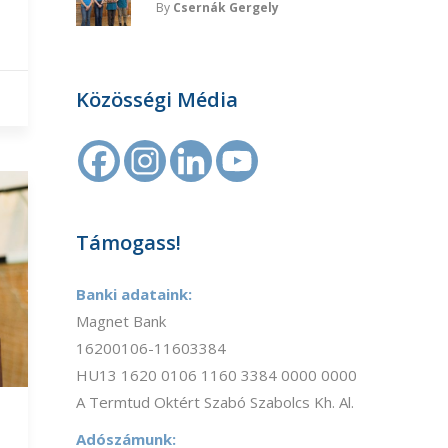
By
Csernák Gergely
Közösségi Média
Támogass!
Banki adataink:
Magnet Bank
16200106-11603384
HU13 1620 0106 1160 3384 0000 0000
A Termtud Oktért Szabó Szabolcs Kh. Al.
Adószámunk: