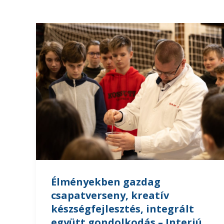
Élményekben gazdag
csapatverseny, kreatív
készségfejlesztés, integrált
együtt gondolkodás – Interjú