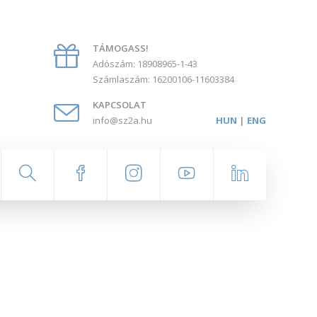
TÁMOGASS!
Adószám: 18908965-1-43
Számlaszám: 16200106-11603384
KAPCSOLAT
info@sz2a.hu
HUN
|
ENG