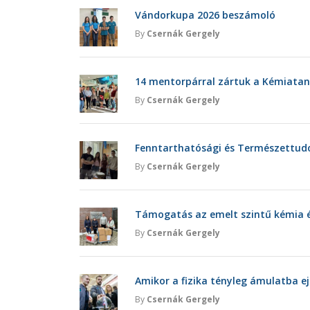
Vándorkupa 2026 beszámoló
By
Csernák Gergely
14 mentorpárral zártuk a Kémiatan
By
Csernák Gergely
Fenntarthatósági és Természettu
By
Csernák Gergely
Támogatás az emelt szintű kémia é
By
Csernák Gergely
Amikor a fizika tényleg ámulatba ej
By
Csernák Gergely