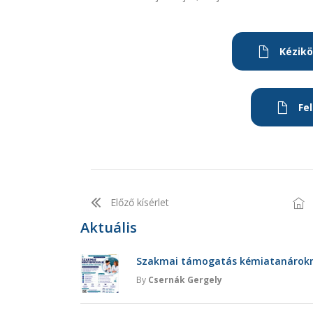
Kézikö
Fe
Előző kísérlet
Aktuális
Szakmai támogatás kémiatanárokna
By
Csernák Gergely