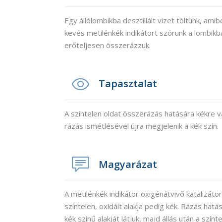
Egy állólombikba desztillált vizet töltünk, ami
kevés metilénkék indikátort szórunk a lombikb
erőteljesen összerázzuk.
Tapasztalat
A színtelen oldat összerázás hatására kékre vá
rázás ismétlésével újra megjelenik a kék szín.
Magyarázat
A metilénkék indikátor oxigénátvivő katalizáto
színtelen, oxidált alakja pedig kék. Rázás hatá
kék színű alakját látjuk, majd állás után a színte