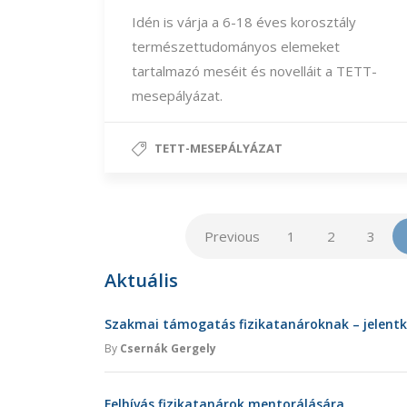
Idén is várja a 6-18 éves korosztály
természettudományos elemeket
tartalmazó meséit és novelláit a TETT-
mesepályázat.
TETT-MESEPÁLYÁZAT
Previous
1
2
3
Aktuális
Szakmai támogatás fizikatanároknak – jelent
By
Csernák Gergely
Felhívás fizikatanárok mentorálására