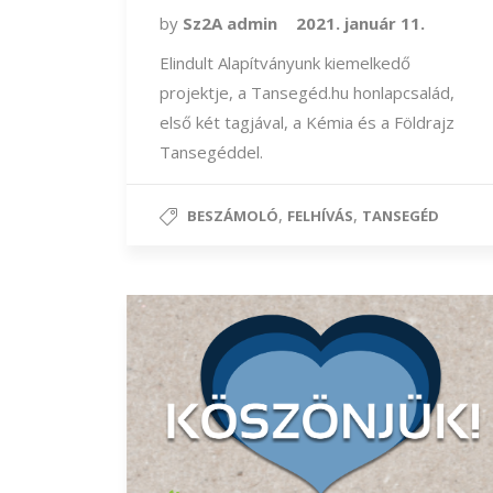
by
Sz2A admin
2021. január 11.
Elindult Alapítványunk kiemelkedő
projektje, a Tansegéd.hu honlapcsalád,
első két tagjával, a Kémia és a Földrajz
Tansegéddel.
,
,
BESZÁMOLÓ
FELHÍVÁS
TANSEGÉD