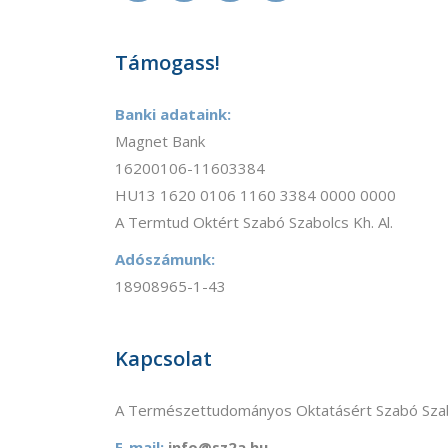
Támogass!
Banki adataink:
Magnet Bank
16200106-11603384
HU13 1620 0106 1160 3384 0000 0000
A Termtud Oktért Szabó Szabolcs Kh. Al.
Adószámunk:
18908965-1-43
Kapcsolat
A Természettudományos Oktatásért Szabó Szab
E-mail:
info@sz2a.hu