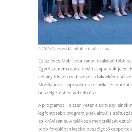
A 2023/24-es évi Mobillabor tanári csapat.
Ez az éves Mobillabor tanári találkozó több s
Egyrészt nem csak a tanári csapat volt jelen
néhány frissen csatlakozott diákönkéntesünke
Mobillaborral kapcsolatos technikai és operat
beszélgetésben vettek részt.
A programot Holtzer Péter alapítványi elnök 
legfontosabb programjainak aktuális státuszát
és kihívásait is. A találkozó moderálását ezutá
több fordulóban kisebb beszélgető csoportokr