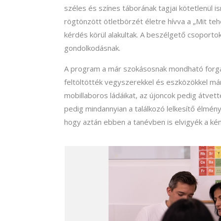
széles és színes táborának tagjai kötetlenül
rögtönzött ötletbörzét életre hívva a „Mit 
kérdés körül alakultak. A beszélgető csoporto
gondolkodásnak.
A program a már szokásosnak mondható forgatók
feltöltötték vegyszerekkel és eszközökkel m
mobillaboros ládáikat, az újoncok pedig átvett
pedig mindannyian a találkozó lelkesítő élmény
hogy aztán ebben a tanévben is elvigyék a kém