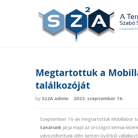
Megtartottuk a Mobill
találkozóját
by
Sz2A admin
2023. szeptember 16.
Szeptember 16-án megtartottuk Mobillabor tan
tanárunk
járja majd az országot kémiai kísérl
üdvözölhettünk idén: ketten Győrből vállalkoz