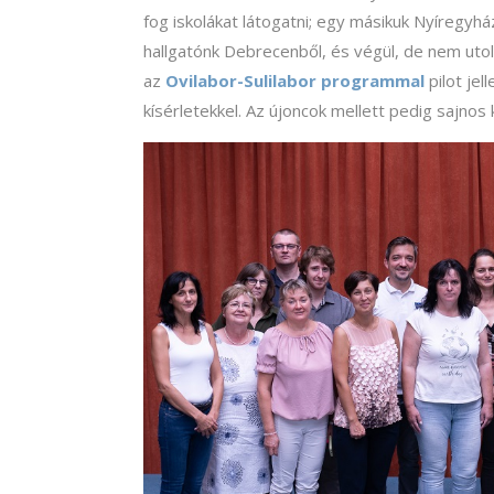
fog iskolákat látogatni; egy másikuk Nyíregyh
hallgatónk Debrecenből, és végül, de nem utols
az
Ovilabor-Sulilabor programmal
pilot jel
kísérletekkel. Az újoncok mellett pedig sajnos 