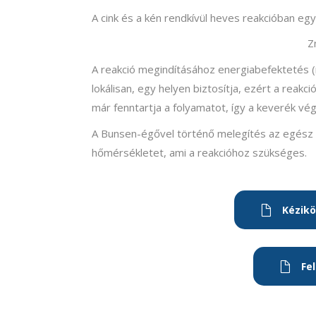
A cink és a kén rendkívül heves reakcióban egy
Z
A reakció megindításához energiabefektetés 
lokálisan, egy helyen biztosítja, ezért a reakci
már fenntartja a folyamatot, így a keverék vég
A Bunsen-égővel történő melegítés az egész k
hőmérsékletet, ami a reakcióhoz szükséges.
Kézikö
Fe