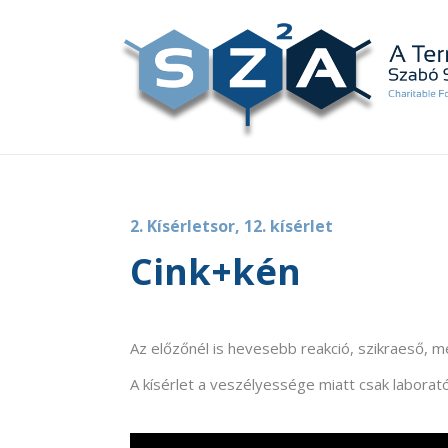
2. Kísérletsor, 12. kísérlet
Cink+kén
Az előzőnél is hevesebb reakció, szikraeső, me
A kísérlet a veszélyessége miatt csak laborat