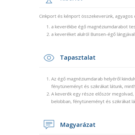
Cinkport és kénport összekeverünk, agyagos d
a keverékbe égő magnéziumdarabot te
a keveréket alulról Bunsen-égő lángjával 
Tapasztalat
Az égő magnéziumdarab helyéről kiindulv
fénytüneményt és szikrákat látunk, mint
A keverék egy része először megolvad, 
belobban, fénytüneményt és szikrákat lá
Magyarázat