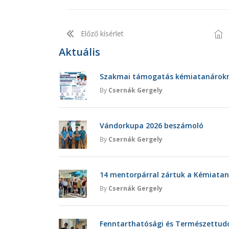
Előző kísérlet
Aktuális
Szakmai támogatás kémiatanárokna
By
Csernák Gergely
Vándorkupa 2026 beszámoló
By
Csernák Gergely
14 mentorpárral zártuk a Kémiatan
By
Csernák Gergely
Fenntarthatósági és Természettu