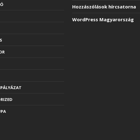
LÓ
Hozzászólások hírcsatorna
WordPress Magyarország
S
OR
EPÁLYÁZAT
RIZED
UPA