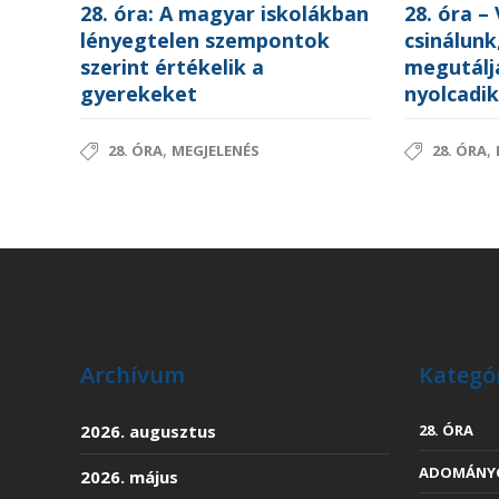
28. óra: A magyar iskolákban
28. óra –
lényegtelen szempontok
csinálunk
szerint értékelik a
megutáljá
gyerekeket
nyolcadi
,
,
28. ÓRA
MEGJELENÉS
28. ÓRA
Archívum
Kategó
2026. augusztus
28. ÓRA
ADOMÁNYG
2026. május