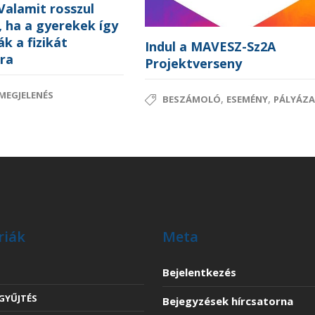
 Valamit rosszul
, ha a gyerekek így
k a fizikát
Indul a MAVESZ-Sz2A
kra
Projektverseny
MEGJELENÉS
,
,
BESZÁMOLÓ
ESEMÉNY
PÁLYÁZ
riák
Meta
Bejelentkezés
YŰJTÉS
Bejegyzések hírcsatorna