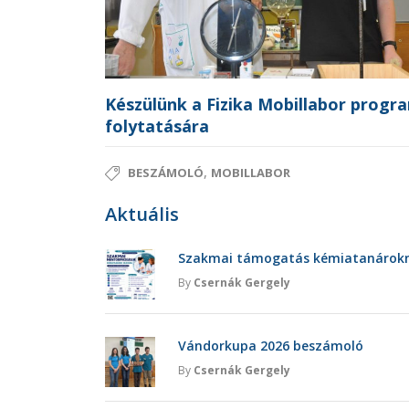
Készülünk a Fizika Mobillabor progr
folytatására
,
BESZÁMOLÓ
MOBILLABOR
Aktuális
Szakmai támogatás kémiatanárokna
By
Csernák Gergely
Vándorkupa 2026 beszámoló
By
Csernák Gergely