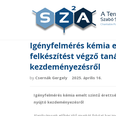
Igényfelmérés kémia e
felkészítést végző tan
kezdeményezésről
by
Csernák Gergely
2025. április 16.
Igényfelmérés kémia emelt
szintű
érettsé
nyújtó kezdeményezésről
Alapítványunk előkészítő munkát folytat haszn