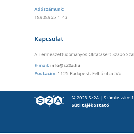
Adószámunk:
18908965-1-43
Kapcsolat
A Természettudományos Oktatásért Szabó Szab
E-mail:
info@sz2a.hu
Postacím:
1125 Budapest, Felhő utca 5/b
© 2023 Sz2A | Számlaszám:
Süti tájékoztató