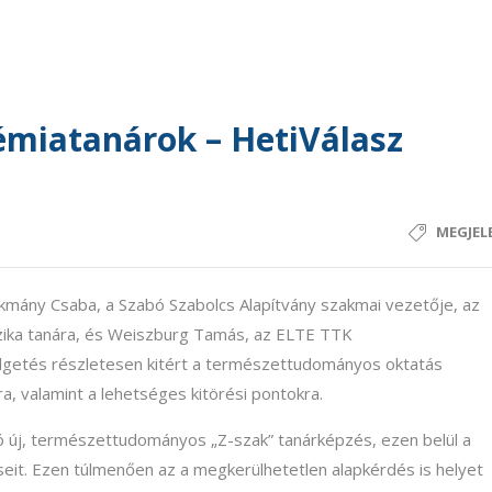
kémiatanárok – HetiVálasz
MEGJEL
mány Csaba, a Szabó Szabolcs Alapítvány szakmai vezetője, az
zika tanára, és Weiszburg Tamás, az ELTE TTK
getés részletesen kitért a természettudományos oktatás
a, valamint a lehetséges kitörési pontokra.
ló új, természettudományos „Z-szak” tanárképzés, ezen belül a
rdéseit. Ezen túlmenően az a megkerülhetetlen alapkérdés is helyet