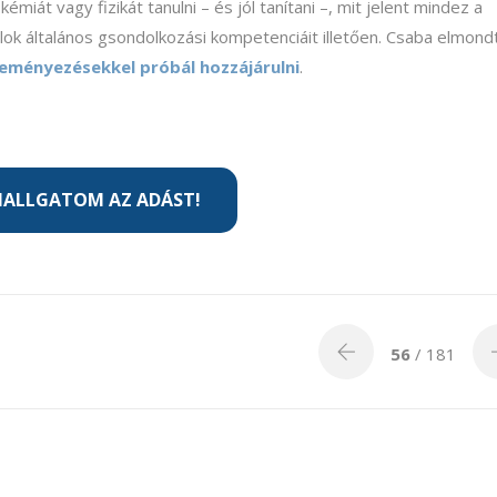
miát vagy fizikát tanulni – és jól tanítani –, mit jelent mindez a
alok általános gsondolkozási kompetenciáit illetően. Csaba elmond
eményezésekkel próbál hozzájárulni
.
ALLGATOM AZ ADÁST!
56
/ 181