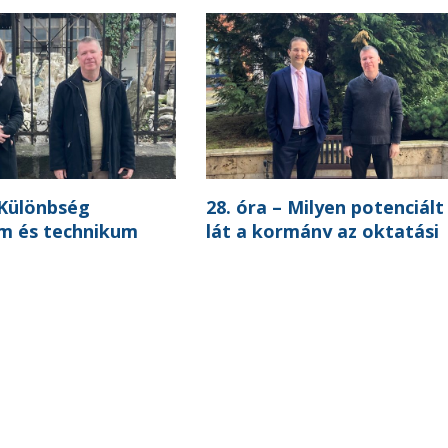
 Különbség
28. óra – Milyen potenciált
m és technikum
lát a kormány az oktatási
reformban?
,
MEGJELENÉS
28. ÓRA
MEGJELENÉS
200106‑11603384 |
Adatkezelés
|
Süti beállítások
|
Süti táj