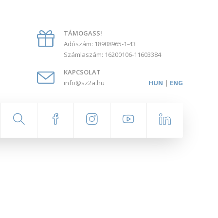
TÁMOGASS!
Adószám: 18908965-1-43
Számlaszám: 16200106-11603384
KAPCSOLAT
info@sz2a.hu
HUN
|
ENG