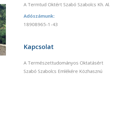
A Termtud Oktért Szabó Szabolcs Kh. Al.
Adószámunk:
18908965-1-43
Kapcsolat
A Természettudományos Oktatásért
Szabó Szabolcs Emlékére Közhasznú
Alapítvány
E-mail:
info@sz2a.hu
Postacím:
1125 Budapest, Felhő utca 5/b
ékoztató