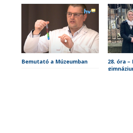
28. óra –
Bemutató a Múzeumban
gimnáziu
között
,
,
BESZÁMOLÓ
ESEMÉNY
MEGJELENÉS
,
28. ÓRA
© 2023 Sz2A | Számlaszám: 16