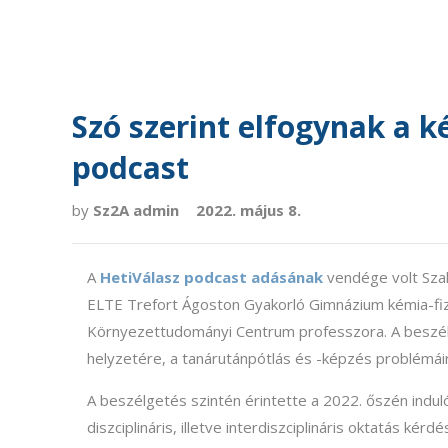
Szó szerint elfogynak a 
podcast
by
Sz2A admin
2022. május 8.
A
HetiVálasz podcast adásának
vendége volt Szak
ELTE Trefort Ágoston Gyakorló Gimnázium kémia-fi
Környezettudományi Centrum professzora. A beszél
helyzetére, a tanárutánpótlás és -képzés problémáir
A beszélgetés szintén érintette a 2022. őszén indu
diszciplináris, illetve interdiszciplináris oktatás ké