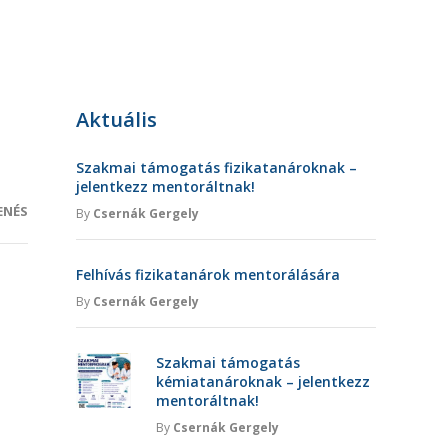
Aktuális
Szakmai támogatás fizikatanároknak –
jelentkezz mentoráltnak!
ENÉS
By
Csernák Gergely
Felhívás fizikatanárok mentorálására
By
Csernák Gergely
Szakmai támogatás
kémiatanároknak – jelentkezz
mentoráltnak!
By
Csernák Gergely