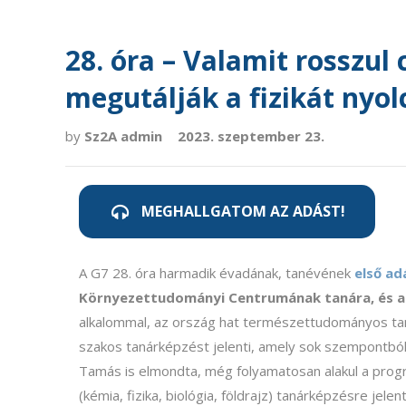
28. óra – Valamit rosszul
megutálják a fizikát nyol
by
Sz2A admin
2023. szeptember 23.
MEGHALLGATOM AZ ADÁST!
A G7 28. óra harmadik évadának, tanévének
első a
Környezettudományi Centrumának tanára, és a 
alkalommal, az ország hat természettudományos t
szakos tanárképzést jelenti, amely sok szempontból
Tamás is elmondta, még folyamatosan alakul a progr
(kémia, fizika, biológia, földrajz) tanárképzésre j