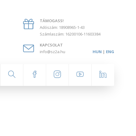
TÁMOGASS!
Adószám: 18908965-1-43
Számlaszám: 16200106-11603384
KAPCSOLAT
info@sz2a.hu
HUN
|
ENG