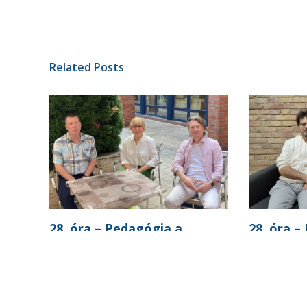
Related Posts
28. óra – Pedagógia a
28. óra –
változó világban
precízen
hány gyer
közoktat
,
28. ÓRA
MEGJELENÉS