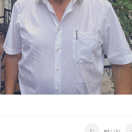
97
/ 181