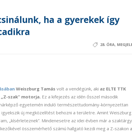
 csinálunk, ha a gyerekek így
cadikra
,
28. ÓRA
MEGJEL
dásában
Weiszburg Tamás
volt a vendégünk, aki
az ELTE TTK
„Z-szak” motorja.
Ez a kifejezés az idén ősszel második
anárképző egyetemén induló természettudomány-környezettan
 igyekszik új megközelítést behozni a területre. Amint Weiszburg
am, „kísérleteznek”. Mindenesetre az idei évben már a szaktárgy
elentkezőkével összemérhető számú hallgató kezdi meg a Z-szakon 