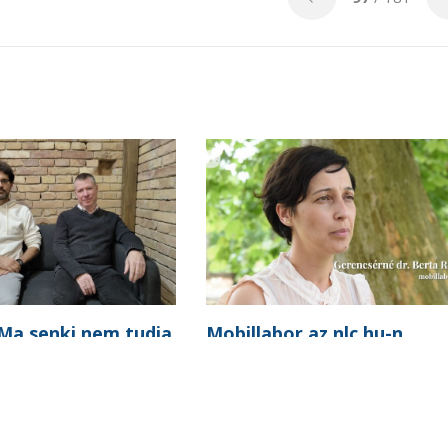
 Ma senki nem tudja
Mobillabor az nlc.hu-n
 megmondani, hogy
ek vesz részt a
MEGJELENÉS
ásban