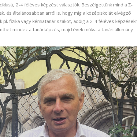
 ciklusú, 2-4 féléves képzést választók. Beszélgettünk mind a Z-
ndek, és általánosabban arról is, hogy míg a középiskolát elvégző
 pl. fizika vagy kémiatanár szakot, addig a 2-4 féléves képzések
enthet mindez a tanárképzés, majd évek múlva a tanári állomány