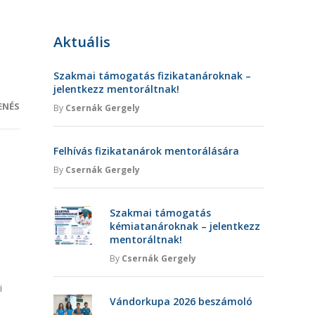
Aktuális
Szakmai támogatás fizikatanároknak –
jelentkezz mentoráltnak!
ENÉS
By
Csernák Gergely
Felhívás fizikatanárok mentorálására
By
Csernák Gergely
Szakmai támogatás
kémiatanároknak – jelentkezz
mentoráltnak!
By
Csernák Gergely
i
Vándorkupa 2026 beszámoló
a