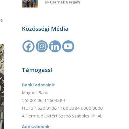
By
Csernák Gergely
re
Közösségi Média
Támogass!
Banki adataink:
Magnet Bank
16200106-11603384
HU13 1620 0106 1160 3384 0000 0000
A Termtud Oktért Szabó Szabolcs Kh. Al.
Adószámunk: