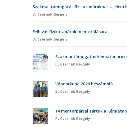
Szakmai támogatás fizikatanároknak – jelent
By
Csernák Gergely
Felhívás fizikatanárok mentorálására
By
Csernák Gergely
Szakmai támogatás kémiatanárokna
By
Csernák Gergely
Vándorkupa 2026 beszámoló
By
Csernák Gergely
14 mentorpárral zártuk a Kémiatan
By
Csernák Gergely