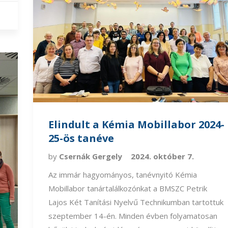
Elindult a Kémia Mobillabor 2024-
25-ös tanéve
by
Csernák Gergely
2024. október 7.
Az immár hagyományos, tanévnyitó Kémia
Mobillabor tanártalálkozónkat a BMSZC Petrik
Lajos Két Tanítási Nyelvű Technikumban tartottuk
szeptember 14-én. Minden évben folyamatosan