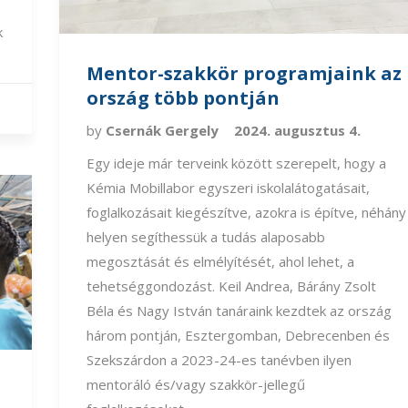
k
Mentor-szakkör programjaink az
ország több pontján
by
Csernák Gergely
2024. augusztus 4.
Egy ideje már terveink között szerepelt, hogy a
Kémia Mobillabor egyszeri iskolalátogatásait,
foglalkozásait kiegészítve, azokra is építve, néhány
helyen segíthessük a tudás alaposabb
megosztását és elmélyítését, ahol lehet, a
tehetséggondozást. Keil Andrea, Bárány Zsolt
Béla és Nagy István tanáraink kezdtek az ország
három pontján, Esztergomban, Debrecenben és
Szekszárdon a 2023-24-es tanévben ilyen
mentoráló és/vagy szakkör-jellegű