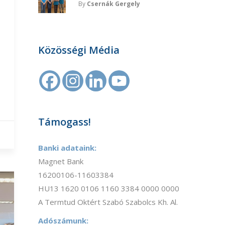
By
Csernák Gergely
Közösségi Média
Támogass!
Banki adataink:
Magnet Bank
16200106-11603384
HU13 1620 0106 1160 3384 0000 0000
A Termtud Oktért Szabó Szabolcs Kh. Al.
Adószámunk: