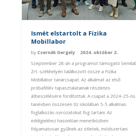
Ismét elstartolt a Fizika
Mobillabor
by
Csernák Gergely
2024. október 2.
Szeptember 28-án a programot támogató Semila
Zrt. székhelyén találkozott össze a Fizika
Mobillabor tanárcsapat. Az alkalmat az első
próbafélév tapasztalatainak részletes
átbeszélésére fordítottuk. A csapat a 2024-25-ös
tanévben összesen tíz iskolában 5-5 alkalmas
foglalkozás-sorozatokat fog tartani. Az
eddigiekhez hasonlóan menetközben
folyamatosan gyűlnek az ötletek, módszertani