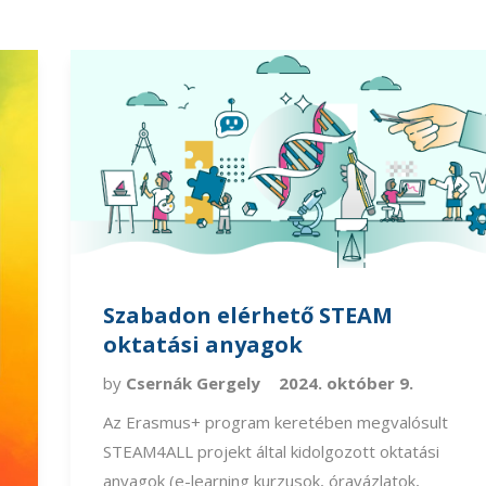
Szabadon elérhető STEAM
oktatási anyagok
by
Csernák Gergely
2024. október 9.
Az Erasmus+ program keretében megvalósult
STEAM4ALL projekt által kidolgozott oktatási
anyagok (e-learning kurzusok, óravázlatok,