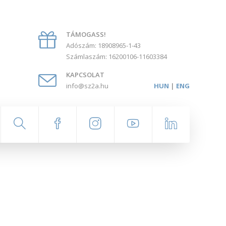
TÁMOGASS!
Adószám: 18908965-1-43
Számlaszám: 16200106-11603384
KAPCSOLAT
info@sz2a.hu
HUN
|
ENG