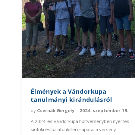
Élmények a Vándorkupa
tanulmányi kirándulásról
by
Csernák Gergely
2024. szeptember 19.
A 2024-es Vándorkupa holtversenyben nyertes
siófoki és balatonlellei csapatai a verseny