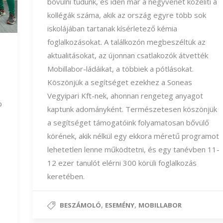
bővülni tudunk, és idén már a negyvenet közelíti a
kollégák száma, akik az ország egyre több sok
iskolájában tartanak kísérletező kémia
foglalkozásokat. A találkozón megbeszéltük az
aktualitásokat, az újonnan csatlakozók átvették
Mobillabor-ládáikat, a többiek a pótlásokat.
Köszönjük a segítséget ezekhez a Soneas
Vegyipari Kft-nek, ahonnan rengeteg anyagot
b
kaptunk adományként. Természetesen köszönjük
a segítséget támogatóink folyamatosan bővülő
körének, akik nélkül egy ekkora méretű programot
lehetetlen lenne működtetni, és egy tanévben 11-
12 ezer tanulót elérni 300 körüli foglalkozás
keretében.
,
,
BESZÁMOLÓ
ESEMÉNY
MOBILLABOR