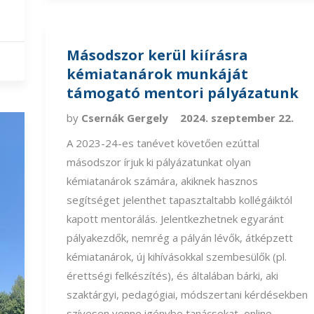
Másodszor kerül kiírásra
kémiatanárok munkáját
támogató mentori pályázatunk
by
Csernák Gergely
2024. szeptember 22.
A 2023-24-es tanévet követően ezúttal
másodszor írjuk ki pályázatunkat olyan
kémiatanárok számára, akiknek hasznos
segítséget jelenthet tapasztaltabb kollégáiktól
kapott mentorálás. Jelentkezhetnek egyaránt
pályakezdők, nemrég a pályán lévők, átképzett
kémiatanárok, új kihívásokkal szembesülők (pl.
érettségi felkészítés), és általában bárki, aki
szaktárgyi, pedagógiai, módszertani kérdésekben
szívesen venne igénybe tanácsokat, online