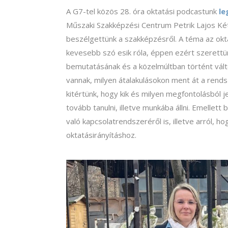
A G7-tel közös 28. óra oktatási podcastunk
le
Műszaki Szakképzési Centrum Petrik Lajos Két
beszélgettünk a szakképzésről. A téma az okt
kevesebb szó esik róla, éppen ezért szerettü
bemutatásának és a közelmúltban történt vál
vannak, milyen átalakulásokon ment át a rends
kitértünk, hogy kik és milyen megfontolásból 
tovább tanulni, illetve munkába állni. Emellet
való kapcsolatrendszeréről is, illetve arról, 
oktatásirányításhoz.