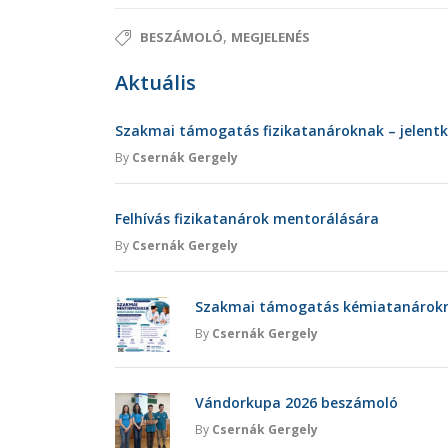
,
BESZÁMOLÓ
MEGJELENÉS
Aktuális
Szakmai támogatás fizikatanároknak – jelent
By
Csernák Gergely
Felhívás fizikatanárok mentorálására
By
Csernák Gergely
Szakmai támogatás kémiatanárokna
By
Csernák Gergely
Vándorkupa 2026 beszámoló
By
Csernák Gergely