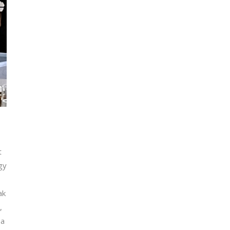
t
gy
ak
,
 a