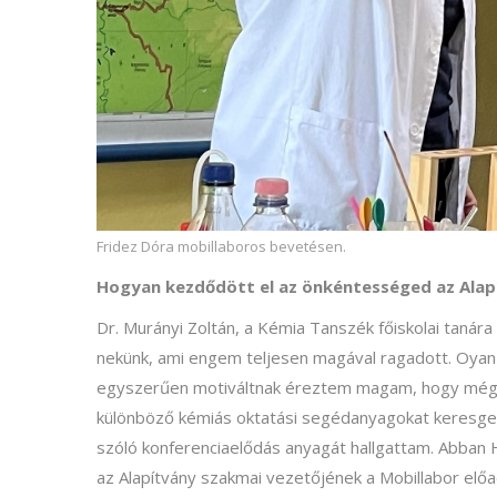
Fridez Dóra mobillaboros bevetésen.
Hogyan kezdődött el az önkéntességed az Alap
Dr. Murányi Zoltán, a Kémia Tanszék főiskolai tanára
nekünk, ami engem teljesen magával ragadott. Oyan s
egyszerűen motiváltnak éreztem magam, hogy még 
különböző kémiás oktatási segédanyagokat keresg
szóló konferenciaelődás anyagát hallgattam. Abban 
az Alapítvány szakmai vezetőjének a Mobillabor előa