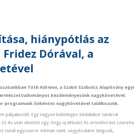
ítása, hiánypótlás az
 Fridez Dórával, a
etével
ozatunkban Tóth Adrienn, a Szabó Szabolcs Alapítvány egy
 természettudományos kezdeményesünk nagykövetével.
or programunk önkéntes nagykövetével találkozunk.
em pályakezdő. Egy nagyon különleges Mobillabor tanárral
23 év után döntött úgy, hogy új kihívást és örömforrást szeretn
dent csinál egyszerre. Kémiát tanít, vegyészként dolgozik,