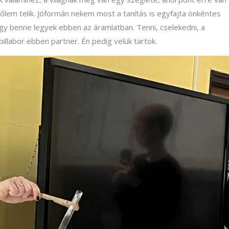
lem telik. Jóformán nekem most a tanítás is egyfajta önkéntes
y benne legyek ebben az áramlatban. Tenni, cselekedni, a
illabor ebben partner. Én pedig velük tartok.