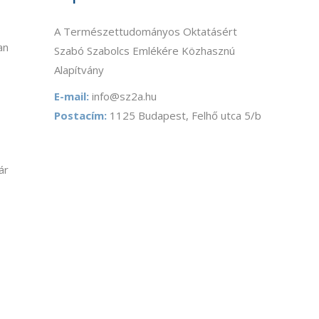
A Természettudományos Oktatásért
an
Szabó Szabolcs Emlékére Közhasznú
Alapítvány
E-mail:
info@sz2a.hu
Postacím:
1125 Budapest, Felhő utca 5/b
ár