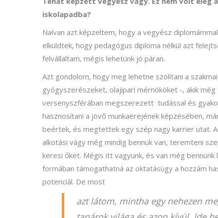
Tehát képzett vegyész vagy. Ez nem volt elég ah
iskolapadba?
Naívan azt képzeltem, hogy a vegyész diplomámmal
elküldtek, hogy pedagógus diploma nélkül azt felej
felvállaltam, mégis lehetünk jó páran.
Azt gondolom, hogy meg lehetne szólítani a szakmai
gyógyszerészeket, olajipari mérnököket -, akik még
versenyszférában megszerezett tudással és gyakorla
hasznosítani a jövő munkaerejének képzésében, már 
beértek, és megtettek egy szép nagy karrier utat. A
alkotási vágy még mindig bennük van, teremteni sz
keresi őket. Mégis itt vagyunk, és van még bennünk le
formában támogathatná az oktatásügy a hozzám haso
potenciál. De most
azt látom, mintha egy nehezen megk
tanárok világa és azon kívül. Ide 