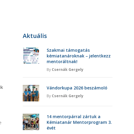
Aktuális
Szakmai támogatás
kémiatanároknak – jelentkezz
mentoráltnak!
By
Csernák Gergely
ik
Vándorkupa 2026 beszámoló
By
Csernák Gergely
14 mentorpárral zártuk a
e
Kémiatanár Mentorprogram 3.
évét