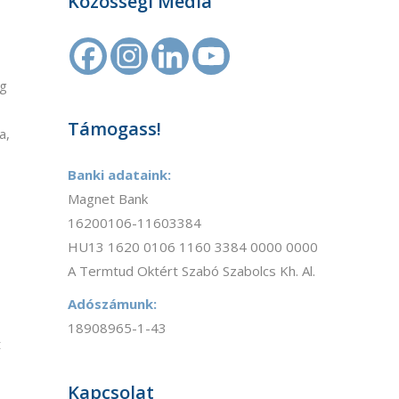
Közösségi Média
ig
Támogass!
a,
Banki adataink:
Magnet Bank
16200106-11603384
HU13 1620 0106 1160 3384 0000 0000
A Termtud Oktért Szabó Szabolcs Kh. Al.
Adószámunk:
18908965-1-43
t
Kapcsolat