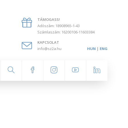
TÁMOGASS!
Adószám: 18908965-1-43
Számlaszám: 16200106-11603384
KAPCSOLAT
info@sz2a.hu
HUN
|
ENG