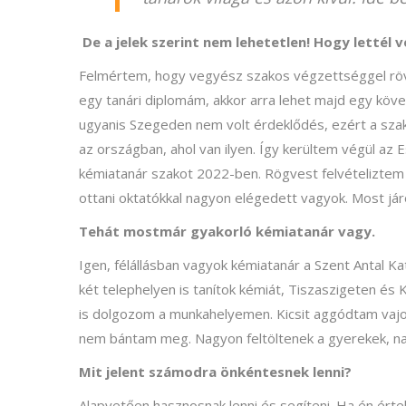
De a jelek szerint nem lehetetlen! Hogy lettél 
Felmértem, hogy vegyész szakos végzettséggel rövid
egy tanári diplomám, akkor arra lehet majd egy követ
ugyanis Szegeden nem volt érdeklődés, ezért a szak 
az országban, ahol van ilyen. Így kerültem végül az
kémiatanár szakot 2022-ben. Rögvest felvételiztem 
ottani oktatókkal nagyon elégedett vagyok. Most já
Tehát mostmár gyakorló kémiatanár vagy.
Igen, félállásban vagyok kémiatanár a Szent Antal Ka
két telephelyen is tanítok kémiát, Tiszaszigeten é
is dolgozom a munkahelyemen. Kicsit aggódtam vajon 
nem bántam meg. Nagyon feltöltenek a gyerekek, na
Mit jelent számodra önkéntesnek lenni?
Alapvetően hasznosnak lenni és segíteni. Ha én érte