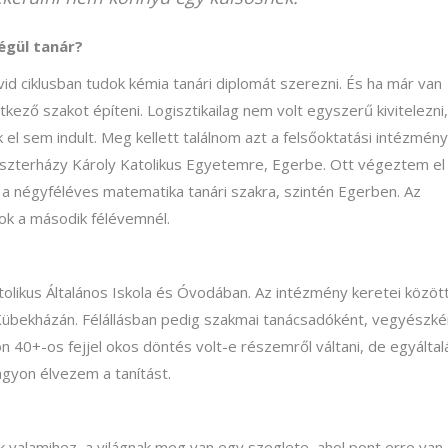
végül tanár?
 ciklusban tudok kémia tanári diplomát szerezni. És ha már van
kező szakot építeni. Logisztikailag nem volt egyszerű kivitelezni,
el sem indult. Meg kellett találnom azt a felsőoktatási intézmény
 Eszterházy Károly Katolikus Egyetemre, Egerbe. Ott végeztem el
a négyféléves matematika tanári szakra, szintén Egerben. Az
rok a második félévemnél.
tolikus Általános Iskola és Óvodában. Az intézmény keretei közöt
s Kübekházán. Félállásban pedig szakmai tanácsadóként, vegyészké
40+-os fejjel okos döntés volt-e részemről váltani, de egyáltal
gyon élvezem a tanítást.
k valamihez, a világnak meg van egy szeglete, ahol pont erre van