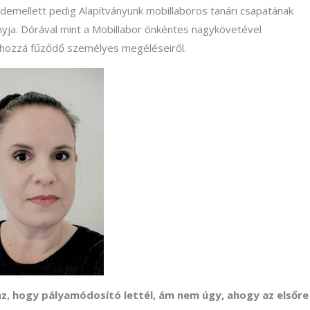
demellett pedig Alapítványunk mobillaboros tanári csapatának
nyja. Dórával mint a Mobillabor önkéntes nagykövetével
a hozzá fűződő személyes megéléseiről.
 az, hogy pályamódosító lettél, ám nem úgy, ahogy az elsőre