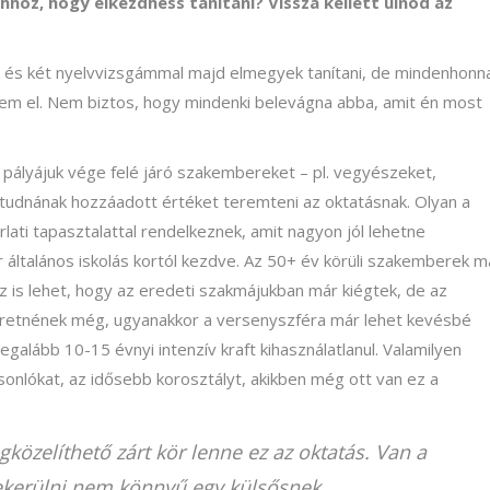
hoz, hogy elkezdhess tanítani? Vissza kellett ülnöd az
 és két nyelvvizsgámmal majd elmegyek tanítani, de mindenhonn
tsem el. Nem biztos, hogy mindenki belevágna abba, amit én most
 pályájuk vége felé járó szakembereket – pl. vegyészeket,
 tudnának hozzáadott értéket teremteni az oktatásnak. Olyan a
ti tapasztalattal rendelkeznek, amit nagyon jól lehetne
általános iskolás kortól kezdve. Az 50+ év körüli szakemberek m
z is lehet, hogy az eredeti szakmájukban már kiégtek, de az
eretnének még, ugyanakkor a versenyszféra már lehet kevésbé
galább 10-15 évnyi intenzív kraft kihasználatlanul. Valamilyen
nlókat, az idősebb korosztályt, akikben még ott van ez a
özelíthető zárt kör lenne ez az oktatás. Van a
bekerülni nem könnyű egy külsősnek.