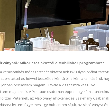
ítványnál? Mikor csatlakoztál a Mobillabor programhoz?
 a kémiatanítás módszertanát oktatta nekünk. Olyan órákat tartot
zeretettel és hévvel beszélt a kémiáról, a kémia tanításáról, ho
jobban beleássam magam. Tavaly a vizsgáimra készülve
ettem magamnak. A Youtube csatornán éppen egy kémiatanárokn
Holtzer Péternek, az Alapítvány elnökének és Szakmány Csabának
dására lettem figyelmes. Így bukkantam rájuk, az Alapítványra és