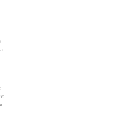
t
 a
t
nt
án