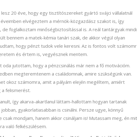
sz 20 éve, hogy egy tisztítószereket gyártó svájci vállalatnál
 éveimben elvégeztem a mérnök-közgazdász szakot is, így
 de foglalkoztam minőségbiztosítással is. A reál tantárgyak mind
ült bennem a matek-kémia tanári szak, de akkor végül olyan
udtam, hogy pénzt tudok vele keresni. Az is fontos volt számomr
 szeretem és értem is, vegyésznek mentem.
oda jutottam, hogy a pénzcsinálás már nem a fő motivációm.
vtizedben megteremtenem a családomnak, amire szükségünk van.
ömet okoz számomra, amit a pályám elején megéltem, amiért
 a felismerést.
ult, így akarva-akartlanul láttam-hallottam hogyan tartanak
 jobban, gyakorlatiasabban is csinálni. Persze ugye, könnyű
 csak mondjam, hanem akkor csináljam is! Mutassam meg, én mi
sra való felkészülésem.