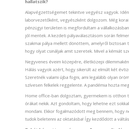
hallatszik?
Alapvégzettségemet tekintve vegyész vagyok. Idén le
laborvezetőként, vegyészként dolgozom. Még korai
pénzügyi területen is megfordultam a vállalkozásban,
jól mentek. A kezdeti pályaválasztásom során felmer
szakmai pálya mellett dönöttem, amelyről biztosan t
hogy olyat csináljak amit szeretek. Mivel a kémiát
Negyvenes éveim közepére, életközepi dilemmaként 
Hálás vagyok azért, hogy sikerült az elmúlt két é
Szeretnék valami újba fogni, ami legalább olyan ör
szívesen felkelek reggelente. A pandémia hozta meg
Home office-ban dolgoztam, gyermekem is otthon tan
órákat nekik. Azt gondoltam, hogy lehetne ezt sokkal
mondani. Ekkor fogalmazódott meg bennem, hogy ne
tudok beletenni az oktatásba! Így kezdődött a váltá